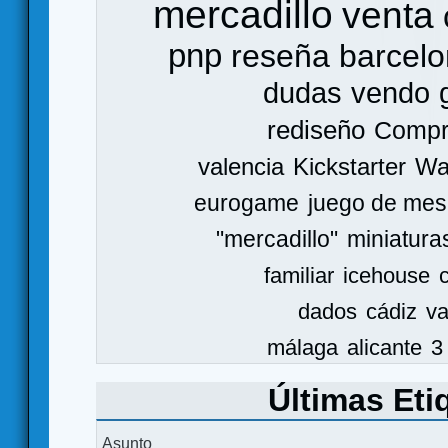
mercadillo
venta
pnp
reseña
barcel
dudas
vendo
rediseño
Comp
valencia
Kickstarter
Wa
eurogame
juego de mes
"mercadillo"
miniatura
familiar
icehouse
dados
cádiz
va
málaga
alicante
3
Últimas Eti
Asunto