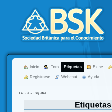
  Inicio
  Foro
Etiquetas
  Ezine
  Registrarse
  Webchat
  Ayuda
La BSK
»
Etiquetas
Etiqueta