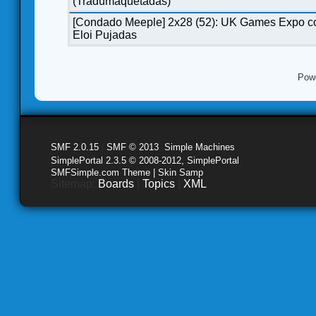
(Tradumaquetadas)
[Condado Meeple] 2x28 (52): UK Games Expo c
Eloi Pujadas
Pow
SMF 2.0.15
|
SMF © 2013
,
Simple Machines
SimplePortal 2.3.5 © 2008-2012, SimplePortal
SMFSimple.com Theme | Skin Samp
Sitemap:
Boards
|
Topics
|
XML