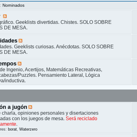
s
:
Nominados
r
ráfico. Geeklists divertidas. Chistes. SOLO SOBRE
S DE MESA.
sidades
dades. Geeklists curiosas. Anécdotas. SOLO SOBRE
S DE MESA.
iempos
de Ingenio, Acertijos, Matemáticas Recreativas,
bezas/Puzzles. Pensamiento Lateral, Lógica
a/inductiva.
ón a jugón
 charla, opiniones personales y disertaciones
nadas con los juegos de mesa.
Será reciclado
camente
.
res:
borat
,
Waterzero