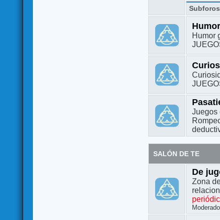
Subforo
Humo
Humor g
JUEGO
Curio
Curiosi
JUEGO
Pasat
Juegos 
Rompeca
deductiv
SALÓN DE TE
De jug
Zona de
relacio
periódi
Moderado