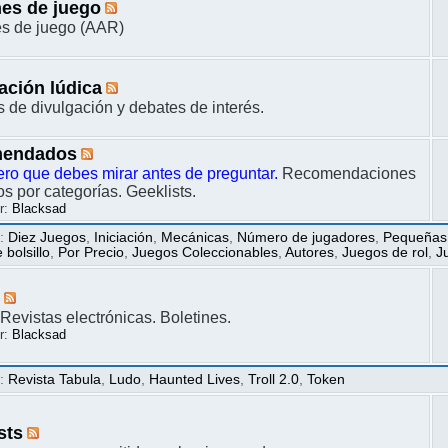
es de juego
s de juego (AAR)
ación lúdica
s de divulgación y debates de interés.
endados
ero que debes mirar antes de preguntar.
Recomendaciones
s por categorías. Geeklists.
r:
Blacksad
s
:
Diez Juegos
,
Iniciación
,
Mecánicas
,
Número de jugadores
,
Pequeñas
bolsillo
,
Por Precio
,
Juegos Coleccionables
,
Autores
,
Juegos de rol
,
J
s
Revistas electrónicas. Boletines.
r:
Blacksad
s
:
Revista Tabula
,
Ludo
,
Haunted Lives
,
Troll 2.0
,
Token
sts