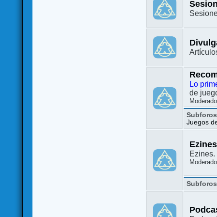
Sesion
Sesione
Divulg
Artículo
Recom
Lo prim
de juego
Moderado
Subforo
Juegos de 
Ezine
Ezines. 
Moderado
Subforo
Podca