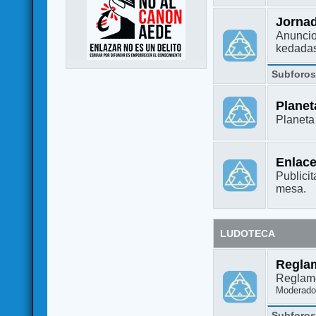
Jorna
Anuncio
kedada
Subforo
Plane
Planet
Enlac
Publicit
mesa.
LUDOTECA
Regla
Reglame
Moderado
Subforo