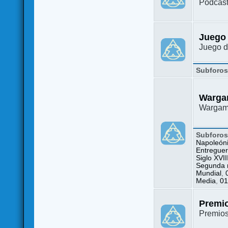
Podcast
Juego
Juego d
Subforo
Warga
Wargame
Subforo
Napoleón
Entreguer
Siglo XVII
Segunda m
Mundial
,
Media
,
01
Premi
Premio