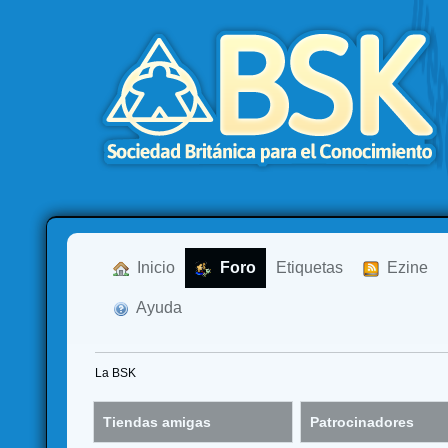
  Inicio
  Foro
Etiquetas
  Ezine
  Ayuda
La BSK
Tiendas amigas
Patrocinadores