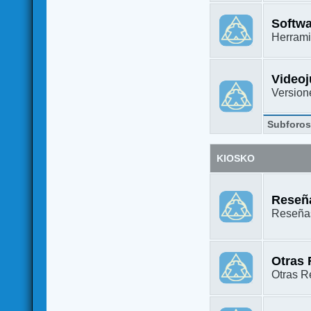
Softw
Herrami
Video
Versione
Subforo
KIOSKO
Reseña
Reseñas
Otras
Otras Re