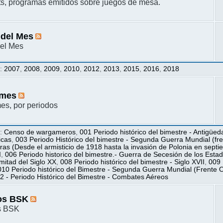
s, programas emitidos sobre juegos de mesa.
 del Mes
el Mes
s
:
2007
,
2008
,
2009
,
2010
,
2012
,
2013
,
2015
,
2016
,
2018
mes
s, por periodos
s
:
Censo de wargameros
,
001 Periodo histórico del bimestre - Antigüed
icas
,
003 Periodo Histórico del bimestre - Segunda Guerra Mundial (fren
ras (Desde el armisticio de 1918 hasta la invasión de Polonia en sept
I
,
006 Periodo historico del bimestre.- Guerra de Secesión de los Esta
itad del Siglo XX
,
008 Periodo histórico del bimestre - Siglo XVII
,
009 
010 Periodo histórico del Bimestre - Segunda Guerra Mundial (Frente O
2 - Periodo Histórico del Bimestre - Combates Aéreos
os BSK
s BSK