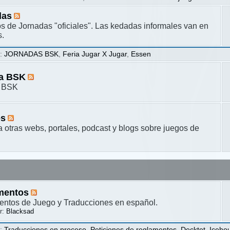
das
s de Jornadas "oficiales". Las kedadas informales van en
s.
s
:
JORNADAS BSK
,
Feria Jugar X Jugar
,
Essen
ta BSK
a BSK
es
a otras webs, portales, podcast y blogs sobre juegos de
mentos
ntos de Juego y Traducciones en español.
r:
Blacksad
s
:
Traducciones en proceso
,
Peticiones de reglamentos
,
Decktet
,
Iceho