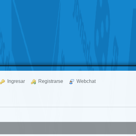
  Ingresar
  Registrarse
  Webchat