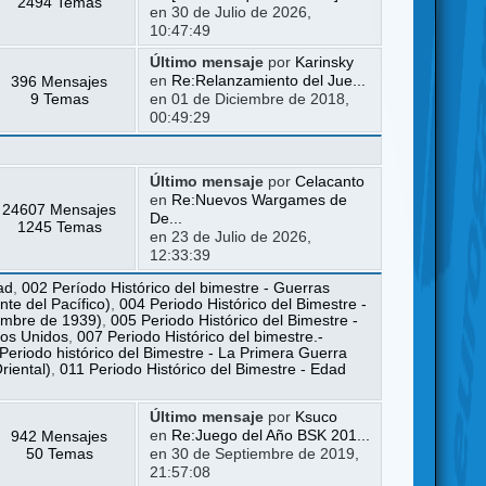
2494 Temas
en 30 de Julio de 2026,
10:47:49
Último mensaje
por
Karinsky
396 Mensajes
en
Re:Relanzamiento del Jue...
9 Temas
en 01 de Diciembre de 2018,
00:49:29
Último mensaje
por
Celacanto
en
Re:Nuevos Wargames de
24607 Mensajes
De...
1245 Temas
en 23 de Julio de 2026,
12:33:39
ad
,
002 Período Histórico del bimestre - Guerras
te del Pacífico)
,
004 Periodo Histórico del Bimestre -
iembre de 1939)
,
005 Periodo Histórico del Bimestre -
dos Unidos
,
007 Periodo Histórico del bimestre.-
Periodo histórico del Bimestre - La Primera Guerra
riental)
,
011 Periodo Histórico del Bimestre - Edad
Último mensaje
por
Ksuco
942 Mensajes
en
Re:Juego del Año BSK 201...
50 Temas
en 30 de Septiembre de 2019,
21:57:08