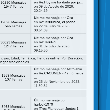
30230 Mensajes
en
Re:Hoy me ha dado por ju...
1547 Temas
en 09 de Agosto de 2026,
20:24:19
Último mensaje
por
Oca
12026 Mensajes
en
Re:Terrilúdica, el podca...
546 Temas
en 22 de Julio de 2026,
08:54:09
Último mensaje
por
Oca
30023 Mensajes
en
Re:TerriRol
1247 Temas
en 31 de Julio de 2026,
09:15:50
 joyas
,
Edad
,
Temática
,
Tiendas online
,
Por Duración
,
uegos tradicionales
Último mensaje
por
Astrolabio
en
Re:CACUMEN - 47 números
1359 Mensajes
...
107 Temas
en 26 de Noviembre de 2023,
11:30:34
Último mensaje
por
harlock1979
8468 Mensajes
en
[Tres Flanquean Juntos]1...