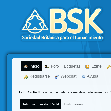
  Inicio
  Foro
Etiquetas
  Ezine
  Registrarse
  Webchat
  Ayuda
La BSK
»
Perfil de almagrorihuela 
»
Panel de agradecimientos
»
Información del Perfil
Distinciones