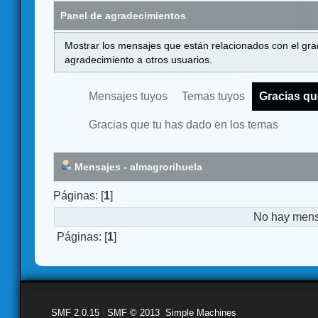
Panel de agradecimientos
Mostrar los mensajes que están relacionados con el gra
agradecimiento a otros usuarios.
Mensajes tuyos
Temas tuyos
Gracias qu
Gracias que tu has dado en los temas
Mensajes - almagrorihuela
Páginas: [
1
]
No hay mensa
Páginas: [
1
]
SMF 2.0.15
|
SMF © 2013
,
Simple Machines