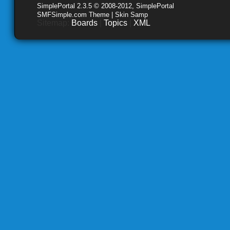
SimplePortal 2.3.5 © 2008-2012, SimplePortal
SMFSimple.com Theme | Skin Samp
Sitemap:
Boards
|
Topics
|
XML