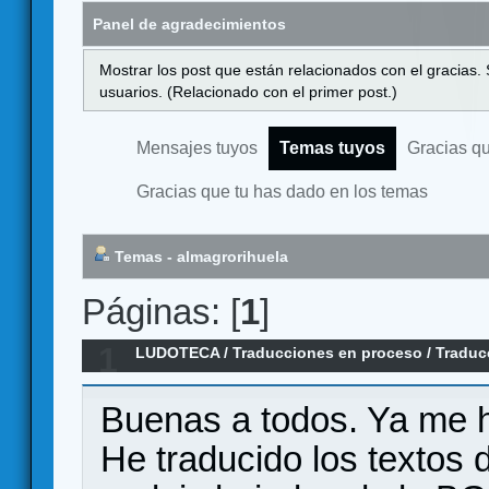
Panel de agradecimientos
Mostrar los post que están relacionados con el gracias.
usuarios. (Relacionado con el primer post.)
Mensajes tuyos
Temas tuyos
Gracias q
Gracias que tu has dado en los temas
Temas - almagrorihuela
Páginas: [
1
]
1
LUDOTECA
/
Traducciones en proceso
/
Traduc
Space
Buenas a todos. Ya me h
He traducido los textos 