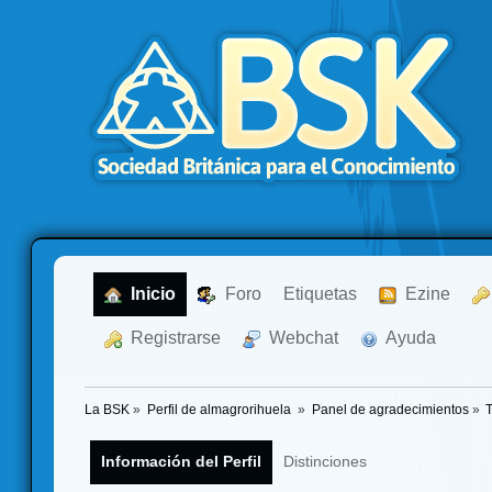
  Inicio
  Foro
Etiquetas
  Ezine
  Registrarse
  Webchat
  Ayuda
La BSK
»
Perfil de almagrorihuela 
»
Panel de agradecimientos
»
Información del Perfil
Distinciones