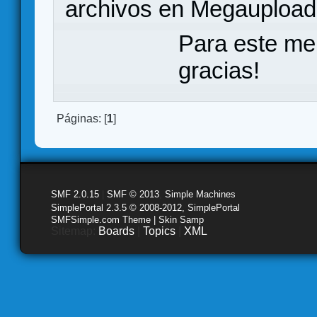
archivos en Megauploa
Para este me
gracias!
Páginas: [
1
]
SMF 2.0.15
|
SMF © 2013
,
Simple Machines
SimplePortal 2.3.5 © 2008-2012, SimplePortal
SMFSimple.com Theme | Skin Samp
Sitemap:
Boards
|
Topics
|
XML