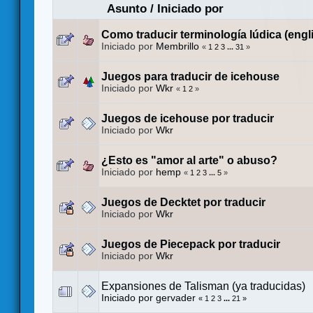
Asunto
/
Iniciado por
Como traducir terminología lúdica (engl
Iniciado por
Membrillo
«
1
2
3
...
31
»
Juegos para traducir de icehouse
Iniciado por
Wkr
«
1
2
»
Juegos de icehouse por traducir
Iniciado por
Wkr
¿Esto es "amor al arte" o abuso?
Iniciado por
hemp
«
1
2
3
...
5
»
Juegos de Decktet por traducir
Iniciado por
Wkr
Juegos de Piecepack por traducir
Iniciado por
Wkr
Expansiones de Talisman (ya traducidas)
Iniciado por
gervader
«
1
2
3
...
21
»