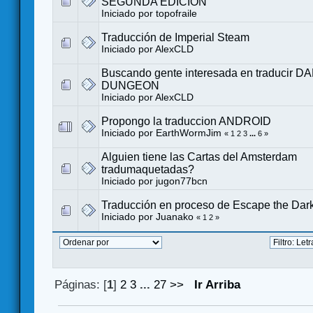
SEGUNDA EDICIÓN
Iniciado por
topofraile
Traducción de Imperial Steam
Iniciado por
AlexCLD
Buscando gente interesada en traducir 
DUNGEON
Iniciado por
AlexCLD
Propongo la traduccion ANDROID
Iniciado por
EarthWormJim
«
1
2
3
...
6
»
Alguien tiene las Cartas del Amsterdam
tradumaquetadas?
Iniciado por
jugon77bcn
Traducción en proceso de Escape the Dark
Iniciado por
Juanako
«
1
2
»
Páginas: [
1
]
2
3
...
27
>>
Ir Arriba