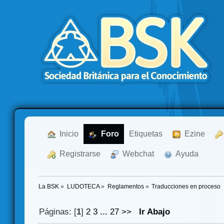
  Inicio
  Foro
Etiquetas
  Ezine
  Registrarse
  Webchat
  Ayuda
La BSK
»
LUDOTECA
»
Reglamentos
»
Traducciones en proceso
Páginas: [
1
]
2
3
...
27
>>
Ir Abajo