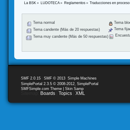
La BSK
»
LUDOTECA
»
Reglamentos
»
Traducciones en proceso
Tema normal
Tema blo
Tema fija
Tema candente (Más de 20 respuestas)
Encuest
Tema muy candente (Más de 50 respuestas)
SMF 2.0.15
|
SMF © 2013
,
Simple Machines
SimplePortal 2.3.5 © 2008-2012, SimplePortal
SMFSimple.com Theme | Skin Samp
Sitemap:
Boards
|
Topics
|
XML