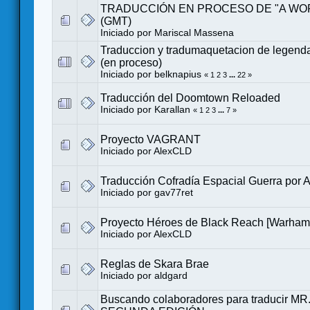
TRADUCCIÓN EN PROCESO DE "A WO
(GMT)
Iniciado por
Mariscal Massena
Traduccion y tradumaquetacion de legend
(en proceso)
Iniciado por
belknapius
«
1
2
3
...
22
»
Traducción del Doomtown Reloaded
Iniciado por
Karallan
«
1
2
3
...
7
»
Proyecto VAGRANT
Iniciado por
AlexCLD
Traducción Cofradía Espacial Guerra por A
Iniciado por
gav77ret
Proyecto Héroes de Black Reach [Warha
Iniciado por
AlexCLD
Reglas de Skara Brae
Iniciado por
aldgard
Buscando colaboradores para traducir 