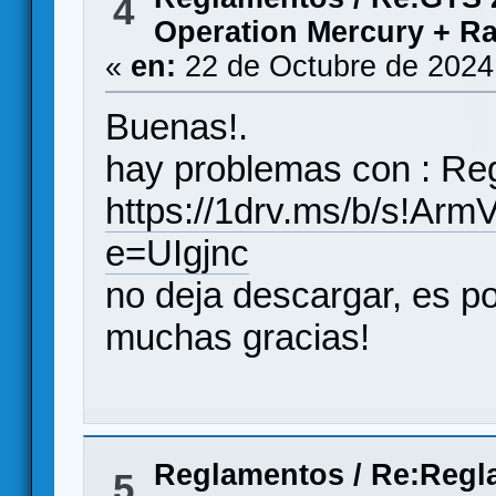
4
Operation Mercury + R
«
en:
22 de Octubre de 2024
Buenas!.
hay problemas con : Re
https://1drv.ms/b/s!
e=UIgjnc
no deja descargar, es po
muchas gracias!
Reglamentos
/
Re:Regl
5