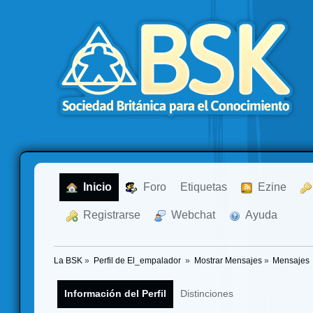
  Inicio
  Foro
Etiquetas
  Ezine
  Registrarse
  Webchat
  Ayuda
La BSK
»
Perfil de El_empalador 
»
Mostrar Mensajes
»
Mensajes
Información del Perfil
Distinciones