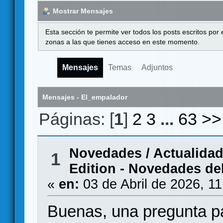
Mostrar Mensajes
Esta sección te permite ver todos los posts escritos por
zonas a las que tienes acceso en este momento.
Mensajes
Temas
Adjuntos
Mensajes - El_empalador
Páginas: [
1
]
2
3
...
63
>>
Novedades / Actualida
1
Edition - Novedades de
«
en:
03 de Abril de 2026, 1
Buenas, una pregunta pa