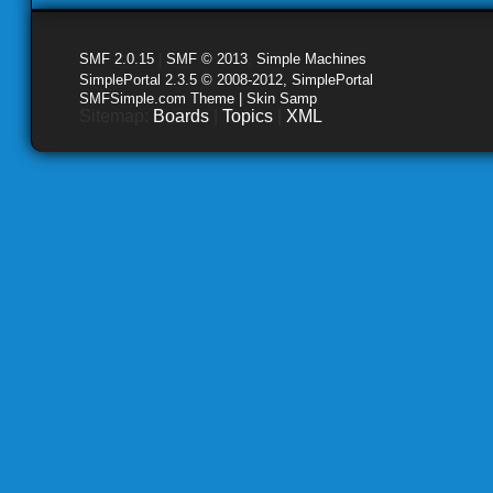
SMF 2.0.15
|
SMF © 2013
,
Simple Machines
SimplePortal 2.3.5 © 2008-2012, SimplePortal
SMFSimple.com Theme | Skin Samp
Sitemap:
Boards
|
Topics
|
XML