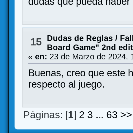
dudas que pueda haber i
Dudas de Reglas
/
Fal
15
Board Game" 2nd edit
«
en:
23 de Marzo de 2024, 
Buenas, creo que este h
respecto al juego.
Páginas: [
1
]
2
3
...
63
>>