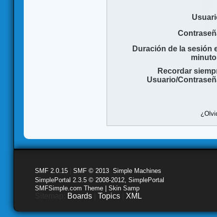
Usuari
Contraseñ
Duración de la sesión 
minuto
Recordar siemp
Usuario/Contraseñ
¿Olvi
SMF 2.0.15
|
SMF © 2013
,
Simple Machines
SimplePortal 2.3.5 © 2008-2012, SimplePortal
SMFSimple.com Theme | Skin Samp
Sitemap:
Boards
|
Topics
|
XML