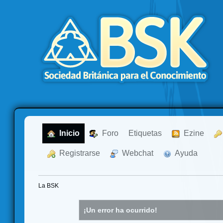
  Inicio
  Foro
Etiquetas
  Ezine
  Registrarse
  Webchat
  Ayuda
La BSK
¡Un error ha ocurrido!