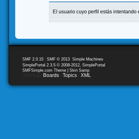
El usuario cuyo perfil estás intentando e
SMF 2.0.15
|
SMF © 2013
,
Simple Machines
SimplePortal 2.3.5 © 2008-2012, SimplePortal
SMFSimple.com Theme | Skin Samp
Sitemap:
Boards
|
Topics
|
XML