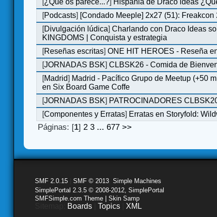
[
¿Qué os parece...?
]
Hispania de Draco ideas ¿Qu
[
Podcasts
]
[Condado Meeple] 2x27 (51): Freakcon
[
Divulgación lúdica
]
Charlando con Draco Ideas s
KINGDOMS | Conquista y estrategia
[
Reseñas escritas
]
ONE HIT HEROES - Reseña en 
[
JORNADAS BSK
]
CLBSK26 - Comida de Bienve
[
Madrid
]
Madrid - Pacífico Grupo de Meetup (+50 
en Six Board Game Coffe
[
JORNADAS BSK
]
PATROCINADORES CLBSK2
[
Componentes y Erratas
]
Erratas en Storyfold: Wi
Páginas: [
1
]
2
3
...
677
>>
SMF 2.0.15
|
SMF © 2013
,
Simple Machines
SimplePortal 2.3.5 © 2008-2012, SimplePortal
SMFSimple.com Theme | Skin Samp
Sitemap:
Boards
|
Topics
|
XML