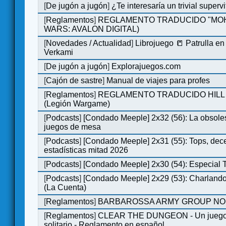
[
De jugón a jugón
]
¿Te interesaría un trivial super
[
Reglamentos
]
REGLAMENTO TRADUCIDO "MOH
WARS: AVALON DIGITAL)
[
Novedades / Actualidad
]
Librojuego 📒 Patrulla en
Verkami
[
De jugón a jugón
]
Explorajuegos.com
[
Cajón de sastre
]
Manual de viajes para profes
[
Reglamentos
]
REGLAMENTO TRADUCIDO HILL
(Legión Wargame)
[
Podcasts
]
[Condado Meeple] 2x32 (56): La obsole
juegos de mesa
[
Podcasts
]
[Condado Meeple] 2x31 (55): Tops, dec
estadísticas mitad 2026
[
Podcasts
]
[Condado Meeple] 2x30 (54): Especial
[
Podcasts
]
[Condado Meeple] 2x29 (53): Charlando
(La Cuenta)
[
Reglamentos
]
BARBAROSSA ARMY GROUP NO
[
Reglamentos
]
CLEAR THE DUNGEON - Un juego 
solitario - Reglamento en español