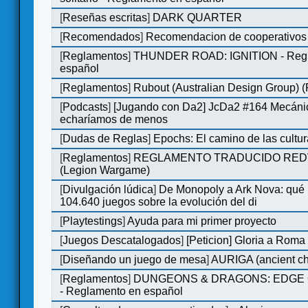
[
Reseñas escritas
]
DARK QUARTER
[
Recomendados
]
Recomendacion de cooperativos 
[
Reglamentos
]
THUNDER ROAD: IGNITION - Regl
español
[
Reglamentos
]
Rubout (Australian Design Group) 
[
Podcasts
]
[Jugando con Da2] JcDa2 #164 Mecáni
echaríamos de menos
[
Dudas de Reglas
]
Epochs: El camino de las cultu
[
Reglamentos
]
REGLAMENTO TRADUCIDO RED
(Legion Wargame)
[
Divulgación lúdica
]
De Monopoly a Ark Nova: qué
104.640 juegos sobre la evolución del di
[
Playtestings
]
Ayuda para mi primer proyecto
[
Juegos Descatalogados
]
[Peticion] Gloria a Roma
[
Diseñando un juego de mesa
]
AURIGA (ancient cha
[
Reglamentos
]
DUNGEONS & DRAGONS: EDGE 
- Reglamento en español