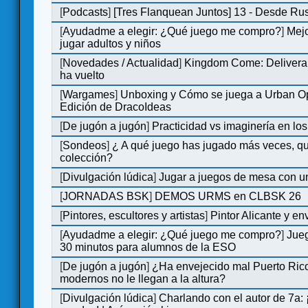
[
Podcasts
]
[Tres Flanquean Juntos] 13 - Desde Ru
[
Ayudadme a elegir: ¿Qué juego me compro?
]
Mejo
jugar adultos y niños
[
Novedades / Actualidad
]
Kingdom Come: Deliveran
ha vuelto
[
Wargames
]
Unboxing y Cómo se juega a Urban Op
Edición de DracoIdeas
[
De jugón a jugón
]
Practicidad vs imaginería en lo
[
Sondeos
]
¿ A qué juego has jugado más veces, qu
colección?
[
Divulgación lúdica
]
Jugar a juegos de mesa con u
[
JORNADAS BSK
]
DEMOS URMS en CLBSK 26
[
Pintores, escultores y artistas
]
Pintor Alicante y en
[
Ayudadme a elegir: ¿Qué juego me compro?
]
Jue
30 minutos para alumnos de la ESO
[
De jugón a jugón
]
¿Ha envejecido mal Puerto Rico
modernos no le llegan a la altura?
[
Divulgación lúdica
]
Charlando con el autor de 7a: