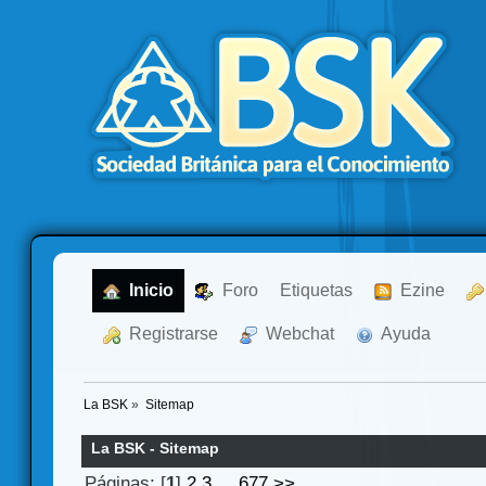
  Inicio
  Foro
Etiquetas
  Ezine
  Registrarse
  Webchat
  Ayuda
La BSK
»
Sitemap
La BSK - Sitemap
Páginas: [
1
]
2
3
...
677
>>