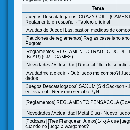
Tema
[
Juegos Descatalogados
]
CRAZY GOLF (GAMES Ma
Reglamento en español - Tablero original
[
Ayudas de Juego
]
Last bastion medidas de comp
[
Peticiones de reglamentos
]
Reglas castellano aho
Regrets
[
Reglamentos
]
REGLAMENTO TRADUCIDO DE 
(BoAR) (GMT GAMES)
[
Novedades / Actualidad
]
Duda: al filler de la notici
[
Ayudadme a elegir: ¿Qué juego me compro?
]
Jueg
dados
[
Juegos Descatalogados
]
SAXUM (Sid Sackson - 
en español - Rediseño sencillo ByN
[
Reglamentos
]
REGLAMENTO PENSACOLA (BoA
[
Novedades / Actualidad
]
Metal Slug - Nuevo jueg
[
Podcasts
]
[Tres Flanquean Juntos]14-¿A qué jue
cuando no juega a wargames?