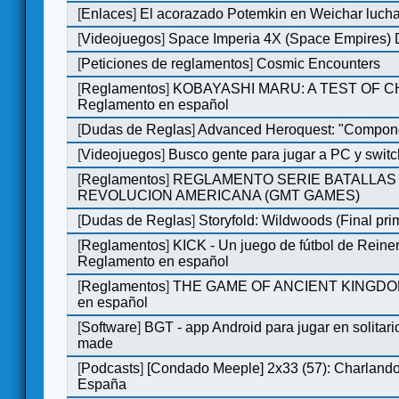
[
Enlaces
]
El acorazado Potemkin en Weichar lucha
[
Videojuegos
]
Space Imperia 4X (Space Empires) D
[
Peticiones de reglamentos
]
Cosmic Encounters
[
Reglamentos
]
KOBAYASHI MARU: A TEST OF 
Reglamento en español
[
Dudas de Reglas
]
Advanced Heroquest: "Compone
[
Videojuegos
]
Busco gente para jugar a PC y switc
[
Reglamentos
]
REGLAMENTO SERIE BATALLAS 
REVOLUCION AMERICANA (GMT GAMES)
[
Dudas de Reglas
]
Storyfold: Wildwoods (Final prim
[
Reglamentos
]
KICK - Un juego de fútbol de Reiner
Reglamento en español
[
Reglamentos
]
THE GAME OF ANCIENT KINGDOM
en español
[
Software
]
BGT - app Android para jugar en solitari
made
[
Podcasts
]
[Condado Meeple] 2x33 (57): Charlan
España