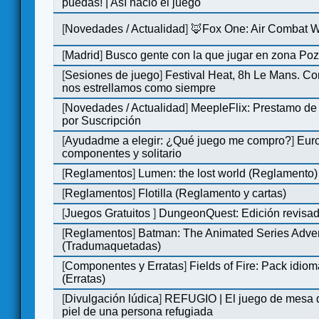
puedas! | Así nació el juego
[
Novedades / Actualidad
]
🦊Fox One: Air Combat 
[
Madrid
]
Busco gente con la que jugar en zona Po
[
Sesiones de juego
]
Festival Heat, 8h Le Mans. C
nos estrellamos como siempre
[
Novedades / Actualidad
]
MeepleFlix: Prestamo de
por Suscripción
[
Ayudadme a elegir: ¿Qué juego me compro?
]
Eur
componentes y solitario
[
Reglamentos
]
Lumen: the lost world (Reglamento)
[
Reglamentos
]
Flotilla (Reglamento y cartas)
[
Juegos Gratuitos
]
DungeonQuest: Edición revisad
[
Reglamentos
]
Batman: The Animated Series Adve
(Tradumaquetadas)
[
Componentes y Erratas
]
Fields of Fire: Pack id
(Erratas)
[
Divulgación lúdica
]
REFUGIO | El juego de mesa q
piel de una persona refugiada