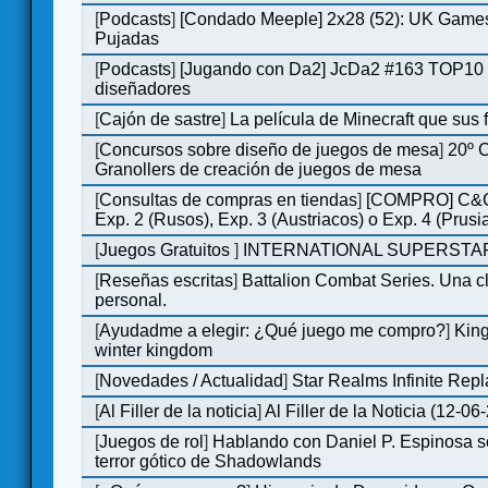
[
Podcasts
]
[Condado Meeple] 2x28 (52): UK Games
Pujadas
[
Podcasts
]
[Jugando con Da2] JcDa2 #163 TOP10 
diseñadores
[
Cajón de sastre
]
La película de Minecraft que sus 
[
Concursos sobre diseño de juegos de mesa
]
20º 
Granollers de creación de juegos de mesa
[
Consultas de compras en tiendas
]
[COMPRO] C&C
Exp. 2 (Rusos), Exp. 3 (Austriacos) o Exp. 4 (Prusi
[
Juegos Gratuitos
]
INTERNATIONAL SUPERSTAR
[
Reseñas escritas
]
Battalion Combat Series. Una cl
personal.
[
Ayudadme a elegir: ¿Qué juego me compro?
]
King
winter kingdom
[
Novedades / Actualidad
]
Star Realms Infinite Repl
[
Al Filler de la noticia
]
Al Filler de la Noticia (12-06
[
Juegos de rol
]
Hablando con Daniel P. Espinosa s
terror gótico de Shadowlands