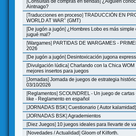
[
Consultas de compras en tiendas
]
¿Alguien conoce
Aintnago?
[
Traducciones en proceso
]
TRADUCCIÓN EN PRO
WORLD AT WAR" (GMT)
[
De jugón a jugón
]
¿Hombres Lobo es más simple q
jugué mal?
[
Wargames
]
PARTIDAS DE WARGAMES - PRIM
2026
[
De jugón a jugón
]
Desintoxicación jugona expres
[
Divulgación lúdica
]
Charlando con la Chica WOM | 
mejores insertos para juegos
[
Jornadas
]
Jornada de juegos de estrategia históri
03/10/2026
[
Reglamentos
]
SCOUNDREL - Un juego de cartas en
like - Reglamento en español
[
JORNADAS BSK
]
Cuestionario ( Autor kalamidad
[
JORNADAS BSK
]
Agrademientos
[
Diez Juegos
]
10 juegos ideales para llevarte de 
[
Novedades / Actualidad
]
Gloom of Kilforth.