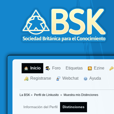
  Inicio
  Foro
Etiquetas
  Ezine
  Registrarse
  Webchat
  Ayuda
La BSK
»
Perfil de Linkusito 
»
Muestra mis Distinciones
Información del Perfil
Distinciones