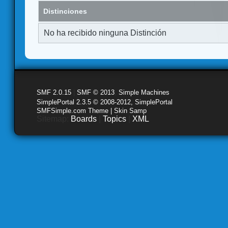
Distinciones
No ha recibido ninguna Distinción
SMF 2.0.15
|
SMF © 2013
,
Simple Machines
SimplePortal 2.3.5 © 2008-2012, SimplePortal
SMFSimple.com Theme | Skin Samp
Sitemap:
Boards
|
Topics
|
XML