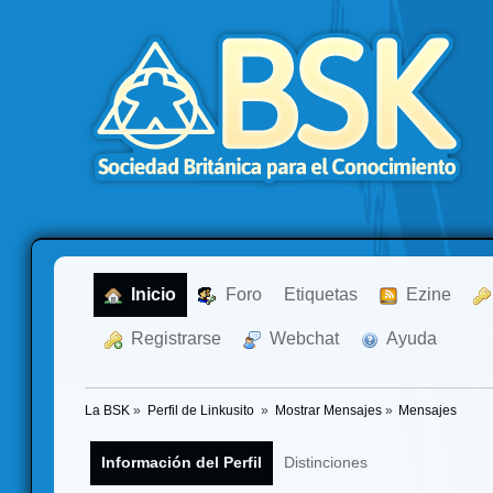
  Inicio
  Foro
Etiquetas
  Ezine
  Registrarse
  Webchat
  Ayuda
La BSK
»
Perfil de Linkusito 
»
Mostrar Mensajes
»
Mensajes
Información del Perfil
Distinciones