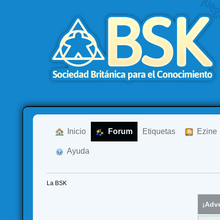
  Inicio
  Forum
Etiquetas
  Ezine
  Ayuda
La BSK
¡Adve