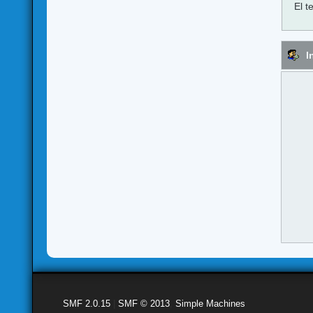
El t
I
SMF 2.0.15
|
SMF © 2013
,
Simple Machines