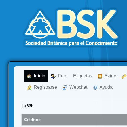
  Inicio
  Foro
Etiquetas
  Ezine
  Registrarse
  Webchat
  Ayuda
La BSK
Créditos