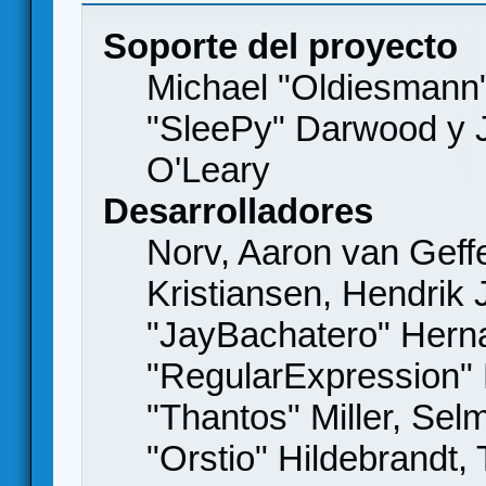
Soporte del proyecto
Michael "Oldiesmann
"SleePy" Darwood y J
O'Leary
Desarrolladores
Norv, Aaron van Geffe
Kristiansen, Hendrik
"JayBachatero" Hern
"RegularExpression"
"Thantos" Miller, Se
"Orstio" Hildebrandt,