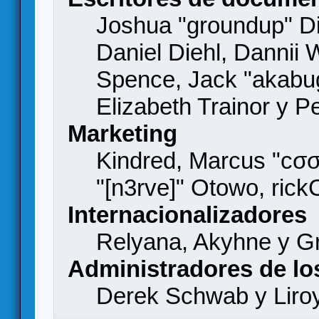
Joshua "groundup" Di
Daniel Diehl, Dannii 
Spence, Jack "akabu
Elizabeth Trainor y 
Marketing
Kindred, Marcus "cσσ
"[n3rve]" Otowo, rick
Internacionalizadores
Relyana, Akyhne y G
Administradores de lo
Derek Schwab y Liro