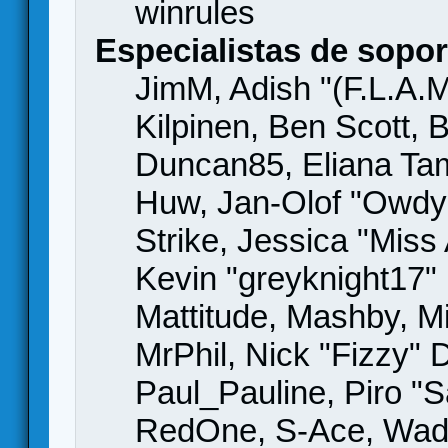
winrules
Especialistas de sopor
JimM, Adish "(F.L.A.M
Kilpinen, Ben Scott,
Duncan85, Eliana Tame
Huw, Jan-Olof "Owdy"
Strike, Jessica "Mis
Kevin "greyknight17" H
Mattitude, Mashby, Mic
MrPhil, Nick "Fizzy" 
Paul_Pauline, Piro "S
RedOne, S-Ace, Wad