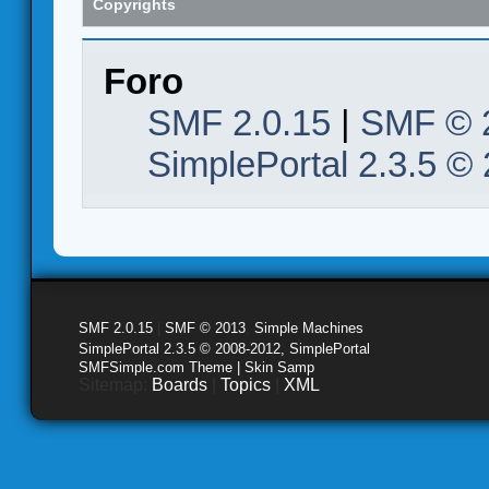
Copyrights
Foro
SMF 2.0.15
|
SMF © 
SimplePortal 2.3.5 ©
SMF 2.0.15
|
SMF © 2013
,
Simple Machines
SimplePortal 2.3.5 © 2008-2012, SimplePortal
SMFSimple.com Theme | Skin Samp
Sitemap:
Boards
|
Topics
|
XML