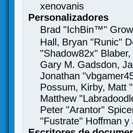
xenovanis
Personalizadores
Brad "IchBin™" Gro
Hall, Bryan "Runic" D
"Shadow82x" Blaber, 
Gary M. Gadsdon, Jas
Jonathan "vbgamer45" 
Possum, Kirby, Matt
Matthew "Labradoodle
Peter "Arantor" Spice
"Fustrate" Hoffman y
Escritores de docume