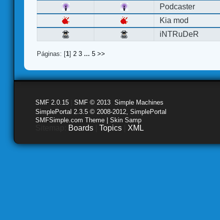
Podcaster
Kia mod
iNTRuDeR
Páginas: [
1
]
2
3
...
5
>>
SMF 2.0.15
|
SMF © 2013
,
Simple Machines
SimplePortal 2.3.5 © 2008-2012, SimplePortal
SMFSimple.com Theme | Skin Samp
Sitemap:
Boards
|
Topics
|
XML