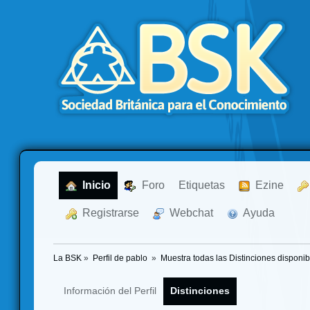
  Inicio
  Foro
Etiquetas
  Ezine
  Registrarse
  Webchat
  Ayuda
La BSK
»
Perfil de pablo 
»
Muestra todas las Distinciones disponib
Información del Perfil
Distinciones