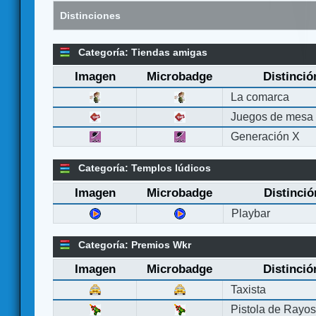
Distinciones
Categoría: Tiendas amigas
Imagen
Microbadge
Distinció
La comarca
Juegos de mesa
Generación X
Categoría: Templos lúdicos
Imagen
Microbadge
Distinció
Playbar
Categoría: Premios Wkr
Imagen
Microbadge
Distinció
Taxista
Pistola de Rayo