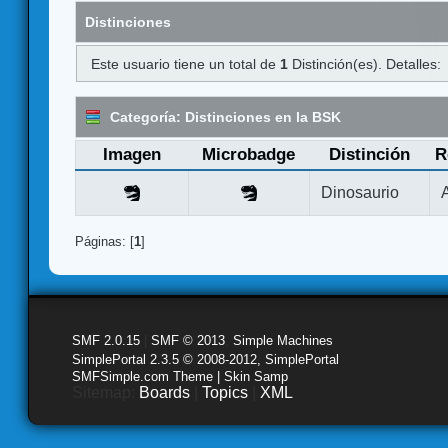
Distinciones
Este usuario tiene un total de
1
Distinción(es). Detalles:
Categoría: Distinciones en la BSK
Imagen
Microbadge
Distinción
R
Dinosaurio
Páginas: [
1
]
SMF 2.0.15
|
SMF © 2013
,
Simple Machines
SimplePortal 2.3.5 © 2008-2012, SimplePortal
SMFSimple.com Theme | Skin Samp
Sitemap:
Boards
|
Topics
|
XML