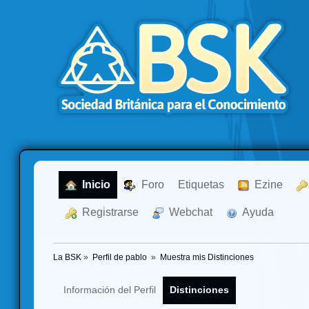
  Inicio
  Foro
Etiquetas
  Ezine
  Registrarse
  Webchat
  Ayuda
La BSK
»
Perfil de pablo 
»
Muestra mis Distinciones
Información del Perfil
Distinciones