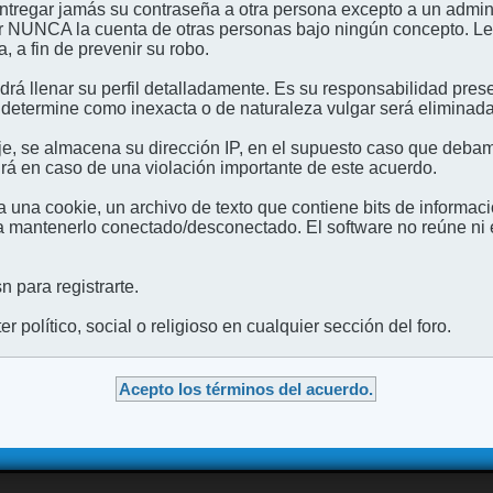
entregar jamás su contraseña a otra persona excepto a un admini
usar NUNCA la cuenta de otras personas bajo ningún concep
 a fin de prevenir su robo.
odrá llenar su perfil detalladamente. Es su responsabilidad pres
 determine como inexacta o de naturaleza vulgar será eliminada,
e, se almacena su dirección IP, en el supuesto caso que debamo
irá en caso de una violación importante de este acuerdo.
 una cookie, un archivo de texto que contiene bits de informac
mantenerlo conectado/desconectado. El software no reúne ni en
 para registrarte.
 político, social o religioso en cualquier sección del foro.