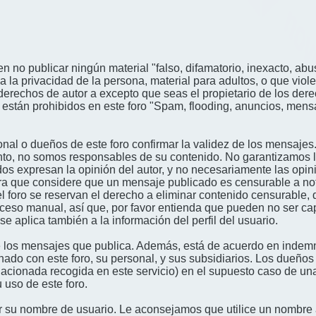
n no publicar ningún material "falso, difamatorio, inexacto, abus
a privacidad de la persona, material para adultos, o que viole
derechos de autor a excepto que seas el propietario de los der
én están prohibidos en este foro "Spam, flooding, anuncios, me
nal o dueños de este foro confirmar la validez de los mensajes
nto, no somos responsables de su contenido. No garantizamos la 
s expresan la opinión del autor, y no necesariamente las opini
era que considere que un mensaje publicado es censurable a noti
l foro se reservan el derecho a eliminar contenido censurable, 
oceso manual, así que, por favor entienda que pueden no ser c
se aplica también a la información del perfil del usuario.
 los mensajes que publica. Además, está de acuerdo en indemni
onado con este foro, su personal, y sus subsidiarios. Los dueños
relacionada recogida en este servicio) en el supuesto caso de u
 uso de este foro.
gir su nombre de usuario. Le aconsejamos que utilice un nombr