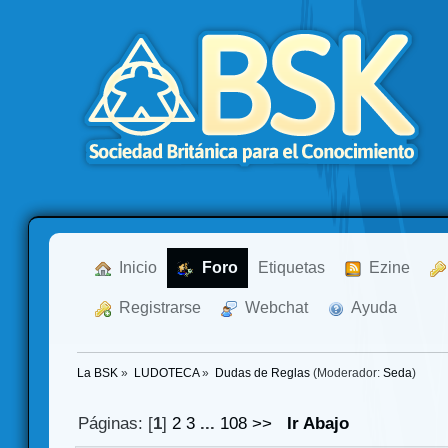
  Inicio
  Foro
Etiquetas
  Ezine
  Registrarse
  Webchat
  Ayuda
La BSK
»
LUDOTECA
»
Dudas de Reglas
(Moderador:
Seda
)
Páginas: [
1
]
2
3
...
108
>>
Ir Abajo