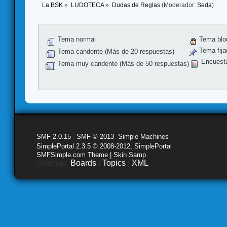
La BSK
»
LUDOTECA
»
Dudas de Reglas
(Moderador:
Seda
)
Tema normal
Tema blo
Tema fija
Tema candente (Más de 20 respuestas)
Encuest
Tema muy candente (Más de 50 respuestas)
SMF 2.0.15
|
SMF © 2013
,
Simple Machines
SimplePortal 2.3.5 © 2008-2012, SimplePortal
SMFSimple.com Theme | Skin Samp
Sitemap:
Boards
|
Topics
|
XML