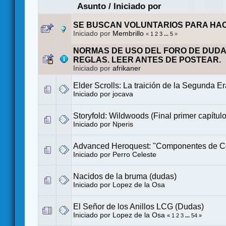
Asunto
/
Iniciado por
SE BUSCAN VOLUNTARIOS PARA HA
Iniciado por
Membrillo
«
1
2
3
...
5
»
NORMAS DE USO DEL FORO DE DUDA
REGLAS. LEER ANTES DE POSTEAR.
Iniciado por
afrikaner
Elder Scrolls: La traición de la Segunda E
Iniciado por
jocava
Storyfold: Wildwoods (Final primer capítulo
Iniciado por
Nperis
Advanced Heroquest: "Componentes de C
Iniciado por
Perro Celeste
Nacidos de la bruma (dudas)
Iniciado por
Lopez de la Osa
El Señor de los Anillos LCG (Dudas)
Iniciado por
Lopez de la Osa
«
1
2
3
...
54
»