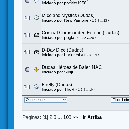
Iniciado por
packito1958
Mice and Mystics (Dudas)
Iniciado por
New Vampire
«
1
2
3
...
13
»
Combat Commander: Europe (Dudas)
Iniciado por
ppglaf
«
1
2
3
...
80
»
D-Day Dice (Dudas)
Iniciado por harloneti
«
1
2
3
...
9
»
Dudas Héroes de Baler. NAC
Iniciado por
Susji
Firefly (Dudas)
Iniciado por
ThoR
«
1
2
3
...
10
»
Páginas: [
1
]
2
3
...
108
>>
Ir Arriba