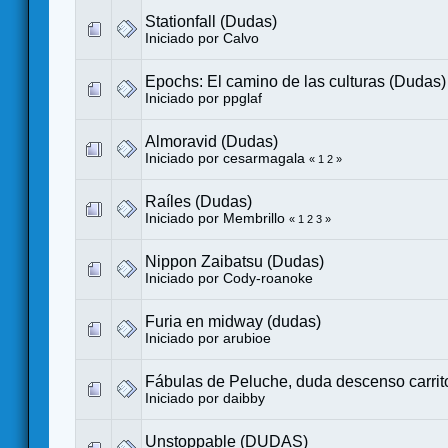
Stationfall (Dudas)
Iniciado por
Calvo
Epochs: El camino de las culturas (Dudas)
Iniciado por
ppglaf
Almoravid (Dudas)
Iniciado por
cesarmagala
«
1
2
»
Raíles (Dudas)
Iniciado por
Membrillo
«
1
2
3
»
Nippon Zaibatsu (Dudas)
Iniciado por
Cody-roanoke
Furia en midway (dudas)
Iniciado por
arubioe
Fábulas de Peluche, duda descenso carrit
Iniciado por
daibby
Unstoppable (DUDAS)