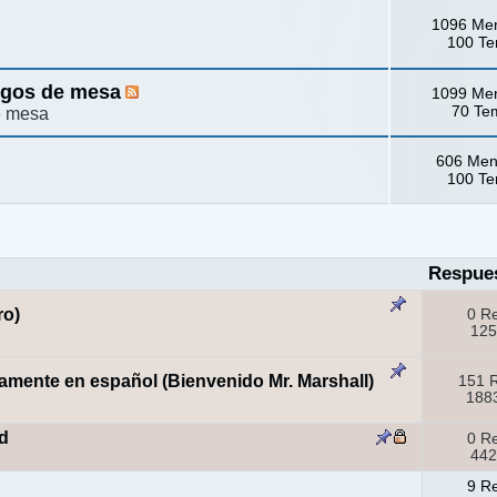
1096 Me
100 T
egos de mesa
1099 Me
70 Te
e mesa
606 Men
100 T
Respue
ro)
0 R
125
amente en español (Bienvenido Mr. Marshall)
151 
1883
d
0 R
442
9 R