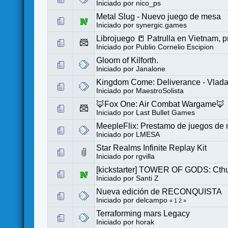
Iniciado por
nico_ps
Metal Slug - Nuevo juego de mesa
Iniciado por
synergic.games
Librojuego 📒 Patrulla en Vietnam, 
Iniciado por
Publio Cornelio Escipion
Gloom of Kilforth.
Iniciado por
Janalone
Kingdom Come: Deliverance - Vlada 
Iniciado por
MaestroSolista
🦊Fox One: Air Combat Wargame🦊
Iniciado por
Last Bullet Games
MeepleFlix: Prestamo de juegos de 
Iniciado por
LMESA
Star Realms Infinite Replay Kit
Iniciado por
rgvilla
[kickstarter] TOWER OF GODS: Ct
Iniciado por
Santi Z
Nueva edición de RECONQUISTA
Iniciado por
delcampo
«
1
2
»
Terraforming mars Legacy
Iniciado por
horak