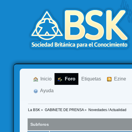
  Inicio
  Foro
Etiquetas
  Ezine
  Ayuda
La BSK
»
GABINETE DE PRENSA
»
Novedades / Actualidad
Subforos