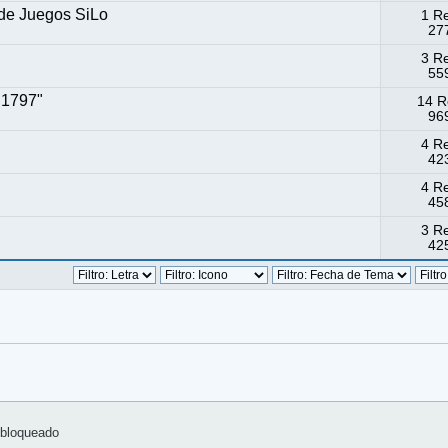
 de Juegos SiLo
1 R
277
3 R
559
 1797"
14 R
969
4 R
423
4 R
458
3 R
425
bloqueado