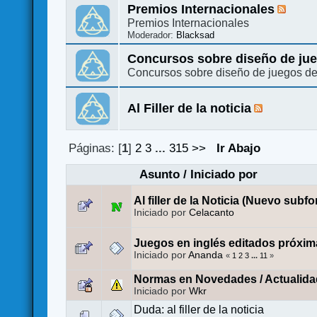
Premios Internacionales
Premios Internacionales
Moderador:
Blacksad
Concursos sobre diseño de ju
Concursos sobre diseño de juegos d
Al Filler de la noticia
Páginas: [
1
]
2
3
...
315
>>
Ir Abajo
Asunto
/
Iniciado por
Al filler de la Noticia (Nuevo subfo
Iniciado por
Celacanto
Juegos en inglés editados próxim
Iniciado por
Ananda
«
1
2
3
...
11
»
Normas en Novedades / Actualida
Iniciado por
Wkr
Duda: al filler de la noticia