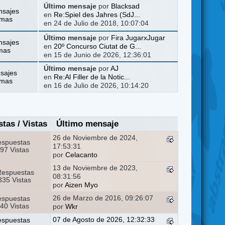
Último mensaje
por
Blacksad
nsajes
en
Re:Spiel des Jahres (SdJ...
emas
en 24 de Julio de 2018, 10:07:04
Último mensaje
por
Fira JugarxJugar
nsajes
en
20º Concurso Ciutat de G...
mas
en 15 de Junio de 2026, 12:36:01
Último mensaje
por
AJ
sajes
en
Re:Al Filler de la Notic...
emas
en 16 de Julio de 2026, 10:14:20
stas
/
Vistas
Último mensaje
26 de Noviembre de 2024,
espuestas
17:53:31
97 Vistas
por
Celacanto
13 de Noviembre de 2023,
Respuestas
08:31:56
35 Vistas
por
Aizen Myo
26 de Marzo de 2016, 09:26:07
espuestas
40 Vistas
por
Wkr
07 de Agosto de 2026, 12:32:33
espuestas