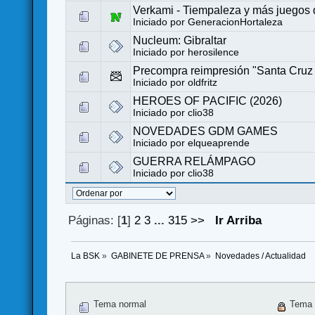
Verkami - Tiempaleza y más juegos
Iniciado por
GeneracionHortaleza
Nucleum: Gibraltar
Iniciado por
herosilence
Precompra reimpresión "Santa Cruz
Iniciado por
oldfritz
HEROES OF PACIFIC (2026)
Iniciado por
clio38
NOVEDADES GDM GAMES
Iniciado por
elqueaprende
GUERRA RELÁMPAGO
Iniciado por
clio38
Páginas: [
1
]
2
3
...
315
>>
Ir Arriba
La BSK
»
GABINETE DE PRENSA
»
Novedades / Actualidad
Tema normal
Tema 