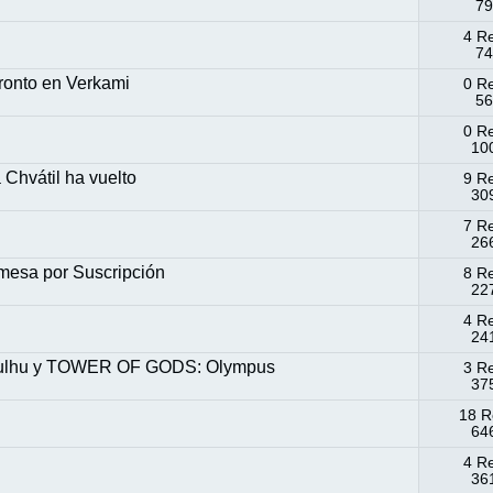
79
4 R
74
pronto en Verkami
0 R
56
0 R
100
Chvátil ha vuelto
9 R
309
7 R
266
mesa por Suscripción
8 R
227
4 R
241
hulhu y TOWER OF GODS: Olympus
3 R
375
18 R
646
4 R
361