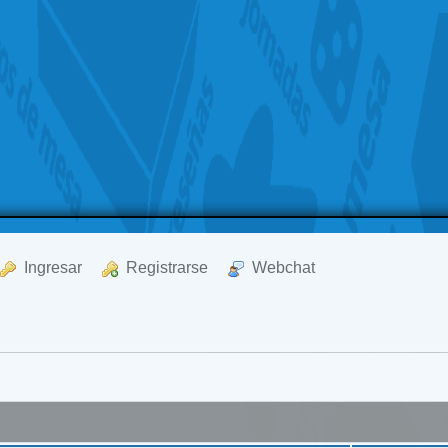
  Ingresar
  Registrarse
  Webchat