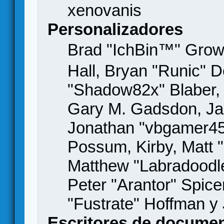
xenovanis
Personalizadores
Brad "IchBin™" Gro
Hall, Bryan "Runic" D
"Shadow82x" Blaber, 
Gary M. Gadsdon, Jas
Jonathan "vbgamer45" 
Possum, Kirby, Matt
Matthew "Labradoodle
Peter "Arantor" Spice
"Fustrate" Hoffman y
Escritores de docume