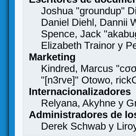
Joshua "groundup" Di
Daniel Diehl, Dannii 
Spence, Jack "akabu
Elizabeth Trainor y 
Marketing
Kindred, Marcus "cσσ
"[n3rve]" Otowo, rick
Internacionalizadores
Relyana, Akyhne y G
Administradores de lo
Derek Schwab y Liro