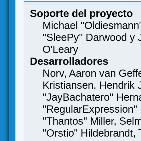
Soporte del proyecto
Michael "Oldiesmann
"SleePy" Darwood y J
O'Leary
Desarrolladores
Norv, Aaron van Geffe
Kristiansen, Hendrik
"JayBachatero" Hern
"RegularExpression"
"Thantos" Miller, Se
"Orstio" Hildebrandt,