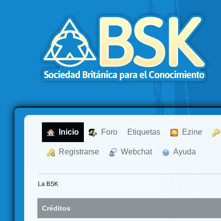
  Inicio
  Foro
Etiquetas
  Ezine
  Registrarse
  Webchat
  Ayuda
La BSK
Créditos