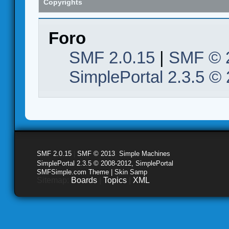
Copyrights
Foro
SMF 2.0.15
|
SMF © 
SimplePortal 2.3.5 ©
SMF 2.0.15
|
SMF © 2013
,
Simple Machines
SimplePortal 2.3.5 © 2008-2012, SimplePortal
SMFSimple.com Theme | Skin Samp
Sitemap:
Boards
|
Topics
|
XML