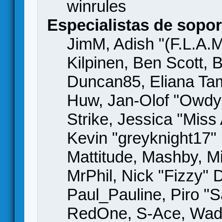
winrules
Especialistas de sopor
JimM, Adish "(F.L.A.M
Kilpinen, Ben Scott,
Duncan85, Eliana Tame
Huw, Jan-Olof "Owdy"
Strike, Jessica "Mis
Kevin "greyknight17" H
Mattitude, Mashby, Mic
MrPhil, Nick "Fizzy" 
Paul_Pauline, Piro "S
RedOne, S-Ace, Wad