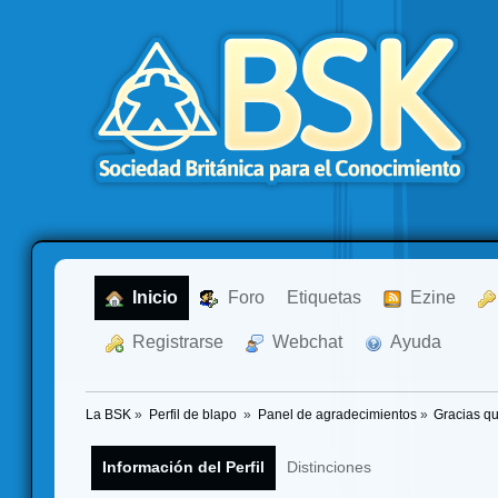
  Inicio
  Foro
Etiquetas
  Ezine
  Registrarse
  Webchat
  Ayuda
La BSK
»
Perfil de blapo 
»
Panel de agradecimientos
»
Gracias qu
Información del Perfil
Distinciones