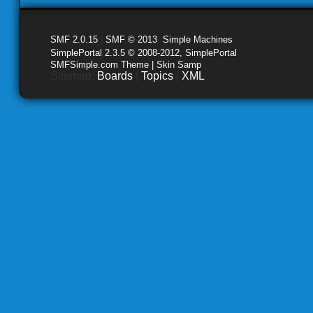
SMF 2.0.15
|
SMF © 2013
,
Simple Machines
SimplePortal 2.3.5 © 2008-2012, SimplePortal
SMFSimple.com Theme | Skin Samp
Sitemap:
Boards
|
Topics
|
XML