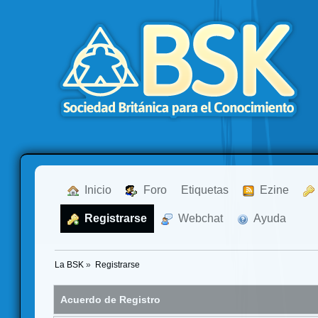
  Inicio
  Foro
Etiquetas
  Ezine
  Registrarse
  Webchat
  Ayuda
La BSK
»
Registrarse
Acuerdo de Registro