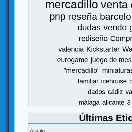
mercadillo
venta
pnp
reseña
barcel
dudas
vendo
rediseño
Comp
valencia
Kickstarter
Wa
eurogame
juego de mes
"mercadillo"
miniatura
familiar
icehouse
dados
cádiz
va
málaga
alicante
3
Últimas Eti
Asunto