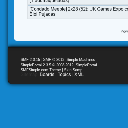
(Tradumaquetadas)
[Condado Meeple] 2x28 (52): UK Games Expo c
Eloi Pujadas
Pow
SMF 2.0.15
|
SMF © 2013
,
Simple Machines
SimplePortal 2.3.5 © 2008-2012, SimplePortal
SMFSimple.com Theme | Skin Samp
Sitemap:
Boards
|
Topics
|
XML