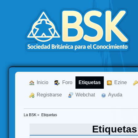
  Inicio
  Foro
Etiquetas
  Ezine
  Registrarse
  Webchat
  Ayuda
La BSK
»
Etiquetas
Etiqueta