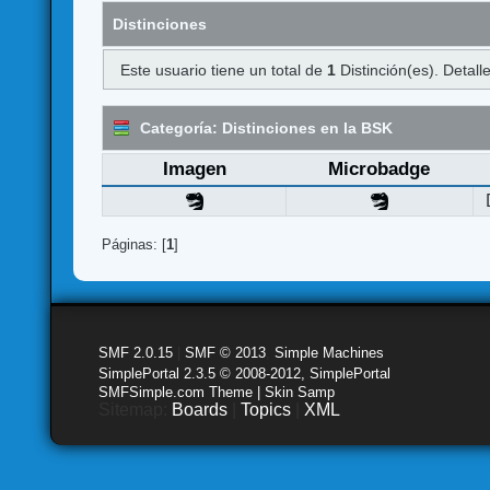
Distinciones
Este usuario tiene un total de
1
Distinción(es). Detalle
Categoría: Distinciones en la BSK
Imagen
Microbadge
Páginas: [
1
]
SMF 2.0.15
|
SMF © 2013
,
Simple Machines
SimplePortal 2.3.5 © 2008-2012, SimplePortal
SMFSimple.com Theme | Skin Samp
Sitemap:
Boards
|
Topics
|
XML