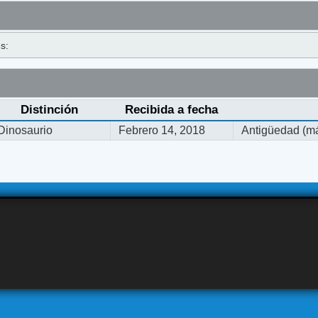
s:
Distinción
Recibida a fecha
Dinosaurio
Febrero 14, 2018
Antigüedad (má