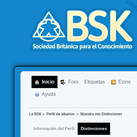
  Inicio
  Foro
Etiquetas
  Ezine
  Ayuda
La BSK
»
Perfil de alkarion 
»
Muestra mis Distinciones
Información del Perfil
Distinciones