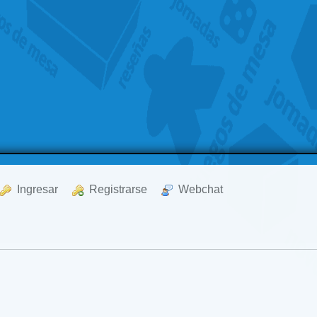
  Ingresar
  Registrarse
  Webchat