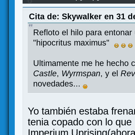
6
juegos/novedades
Cita de: Skywalker en 31 d
Refloto el hilo para entona
"hipocritus maximus"
Ultimamente me he hecho 
Castle
,
Wyrmspan
, y el
Rev
novedades...
Yo también estaba frena
tenia copado con lo que 
Imperium Uprising(ahora