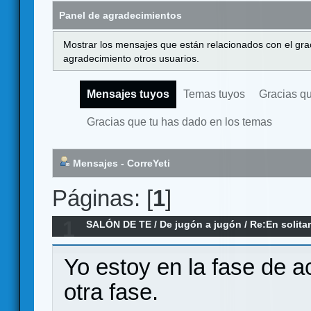
Panel de agradecimientos
Mostrar los mensajes que están relacionados con el gra
agradecimiento otros usuarios.
Mensajes tuyos
Temas tuyos
Gracias q
Gracias que tu has dado en los temas
Mensajes - CorreYeti
Páginas: [
1
]
1
SALÓN DE TE
/
De jugón a jugón
/
Re:En solitar
Yo estoy en la fase de
otra fase.