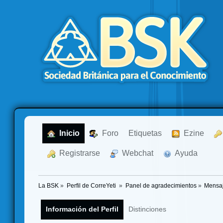
  Inicio
  Foro
Etiquetas
  Ezine
  Registrarse
  Webchat
  Ayuda
La BSK
»
Perfil de CorreYeti 
»
Panel de agradecimientos
»
Mensaj
Información del Perfil
Distinciones