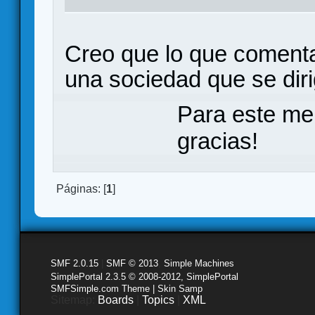
Creo que lo que comenta
una sociedad que se diri
Para este me
gracias!
Páginas: [
1
]
SMF 2.0.15
|
SMF © 2013
,
Simple Machines
SimplePortal 2.3.5 © 2008-2012, SimplePortal
SMFSimple.com Theme | Skin Samp
Sitemap:
Boards
|
Topics
|
XML