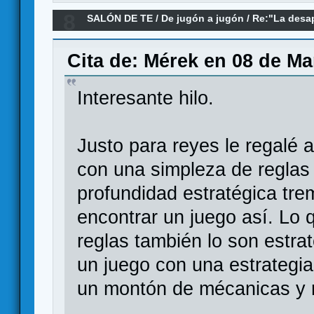
8
SALÓN DE TE
/
De jugón a jugón
/
Re:"La desap
(Han).Sociedad del rendimiento y juegos de m
Cita de: Mérek en 08 de Ma
Interesante hilo.
Justo para reyes le regalé 
con una simpleza de reglas
profundidad estratégica trem
encontrar un juego así. Lo 
reglas también lo son estr
un juego con una estrategi
un montón de mécanicas y 