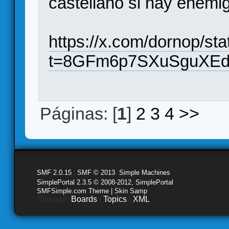
castellano si hay enemig
https://x.com/dornop/s
t=8GFm6p7SXuSguXEdt
Páginas: [
1
]
2
3
4
>>
SMF 2.0.15
|
SMF © 2013
,
Simple Machines
SimplePortal 2.3.5 © 2008-2012, SimplePortal
SMFSimple.com Theme | Skin Samp
Sitemap:
Boards
|
Topics
|
XML