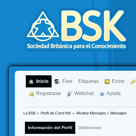
  Inicio
  Foro
Etiquetas
  Ezine
  Registrarse
  Webchat
  Ayuda
La BSK
»
Perfil de CorreYeti 
»
Mostrar Mensajes
»
Mensajes
Información del Perfil
Distinciones