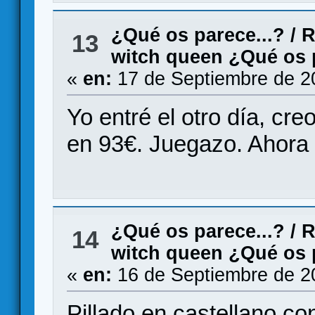
¿Qué os parece...?
/
R
13
witch queen ¿Qué os 
«
en:
17 de Septiembre de 2
Yo entré el otro día, cr
en 93€. Juegazo. Ahora 
¿Qué os parece...?
/
R
14
witch queen ¿Qué os 
«
en:
16 de Septiembre de 2
Pillado en castellano con