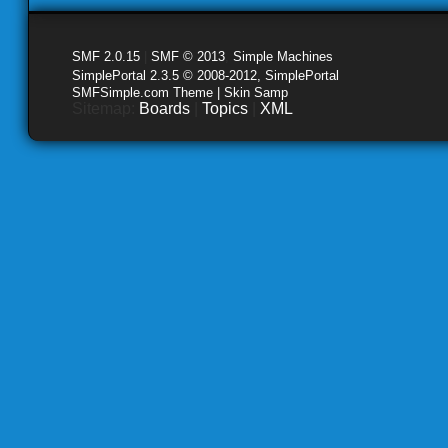
SMF 2.0.15
|
SMF © 2013
,
Simple Machines
SimplePortal 2.3.5 © 2008-2012, SimplePortal
SMFSimple.com Theme | Skin Samp
Sitemap:
Boards
|
Topics
|
XML