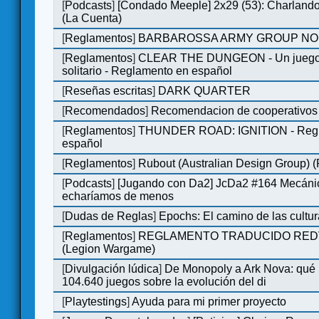
[
Podcasts
]
[Condado Meeple] 2x29 (53): Charlando
(La Cuenta)
[
Reglamentos
]
BARBAROSSA ARMY GROUP NO
[
Reglamentos
]
CLEAR THE DUNGEON - Un juego 
solitario - Reglamento en español
[
Reseñas escritas
]
DARK QUARTER
[
Recomendados
]
Recomendacion de cooperativos 
[
Reglamentos
]
THUNDER ROAD: IGNITION - Regl
español
[
Reglamentos
]
Rubout (Australian Design Group) 
[
Podcasts
]
[Jugando con Da2] JcDa2 #164 Mecáni
echaríamos de menos
[
Dudas de Reglas
]
Epochs: El camino de las cultu
[
Reglamentos
]
REGLAMENTO TRADUCIDO RED
(Legion Wargame)
[
Divulgación lúdica
]
De Monopoly a Ark Nova: qué
104.640 juegos sobre la evolución del di
[
Playtestings
]
Ayuda para mi primer proyecto