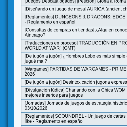
[
Juegos Descatalogados
]
[Peticion] Gloria a Roma
[
Diseñando un juego de mesa
]
AURIGA (ancient cha
[
Reglamentos
]
DUNGEONS & DRAGONS: EDGE 
- Reglamento en español
[
Consultas de compras en tiendas
]
¿Alguien conoce
Aintnago?
[
Traducciones en proceso
]
TRADUCCIÓN EN PRO
WORLD AT WAR" (GMT)
[
De jugón a jugón
]
¿Hombres Lobo es más simple q
jugué mal?
[
Wargames
]
PARTIDAS DE WARGAMES - PRIM
2026
[
De jugón a jugón
]
Desintoxicación jugona expres
[
Divulgación lúdica
]
Charlando con la Chica WOM | 
mejores insertos para juegos
[
Jornadas
]
Jornada de juegos de estrategia históri
03/10/2026
[
Reglamentos
]
SCOUNDREL - Un juego de cartas en
like - Reglamento en español