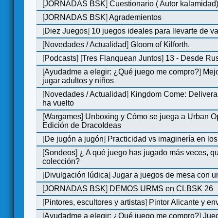
[
JORNADAS BSK
]
Cuestionario ( Autor kalamidad
[
JORNADAS BSK
]
Agrademientos
[
Diez Juegos
]
10 juegos ideales para llevarte de 
[
Novedades / Actualidad
]
Gloom of Kilforth.
[
Podcasts
]
[Tres Flanquean Juntos] 13 - Desde Ru
[
Ayudadme a elegir: ¿Qué juego me compro?
]
Mejo
jugar adultos y niños
[
Novedades / Actualidad
]
Kingdom Come: Deliveran
ha vuelto
[
Wargames
]
Unboxing y Cómo se juega a Urban Op
Edición de DracoIdeas
[
De jugón a jugón
]
Practicidad vs imaginería en lo
[
Sondeos
]
¿ A qué juego has jugado más veces, qu
colección?
[
Divulgación lúdica
]
Jugar a juegos de mesa con u
[
JORNADAS BSK
]
DEMOS URMS en CLBSK 26
[
Pintores, escultores y artistas
]
Pintor Alicante y en
[
Ayudadme a elegir: ¿Qué juego me compro?
]
Jue