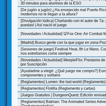
30 minutos para alumnos de la ESO
[
De jugón a jugón
]
¿Ha envejecido mal Puerto Rico
modernos no le llegan a la altura?
[
Divulgación lúdica
]
Charlando con el autor de 7a:
puedas! | Así nació el juego
[
Novedades / Actualidad
]
🦊Fox One: Air Combat 
[
Madrid
]
Busco gente con la que jugar en zona Po
[
Sesiones de juego
]
Festival Heat, 8h Le Mans. C
nos estrellamos como siempre
[
Novedades / Actualidad
]
MeepleFlix: Prestamo de
por Suscripción
[
Ayudadme a elegir: ¿Qué juego me compro?
]
Eur
componentes y solitario
[
Reglamentos
]
Lumen: the lost world (Reglamento)
[
Reglamentos
]
Flotilla (Reglamento y cartas)
[
Juegos Gratuitos
]
DungeonQuest: Edición revisad
[
Reglamentos
]
Batman: The Animated Series Adve
(Tradumaquetadas)