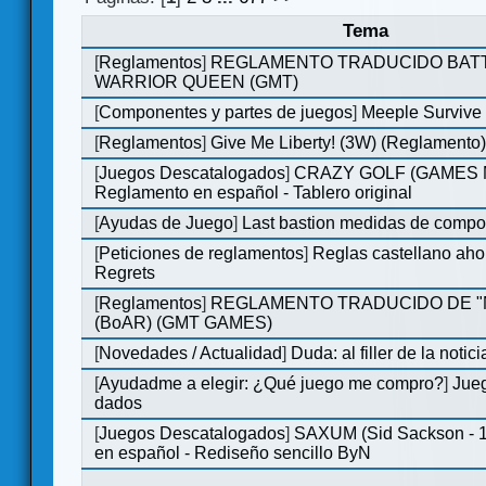
Tema
[
Reglamentos
]
REGLAMENTO TRADUCIDO BATT
WARRIOR QUEEN (GMT)
[
Componentes y partes de juegos
]
Meeple Survive 
[
Reglamentos
]
Give Me Liberty! (3W) (Reglamento
[
Juegos Descatalogados
]
CRAZY GOLF (GAMES Ma
Reglamento en español - Tablero original
[
Ayudas de Juego
]
Last bastion medidas de comp
[
Peticiones de reglamentos
]
Reglas castellano aho
Regrets
[
Reglamentos
]
REGLAMENTO TRADUCIDO DE 
(BoAR) (GMT GAMES)
[
Novedades / Actualidad
]
Duda: al filler de la notici
[
Ayudadme a elegir: ¿Qué juego me compro?
]
Jueg
dados
[
Juegos Descatalogados
]
SAXUM (Sid Sackson - 
en español - Rediseño sencillo ByN