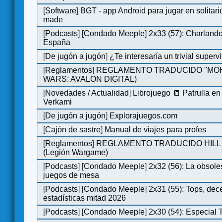
[
Software
]
BGT - app Android para jugar en solitari
made
[
Podcasts
]
[Condado Meeple] 2x33 (57): Charlan
España
[
De jugón a jugón
]
¿Te interesaría un trivial super
[
Reglamentos
]
REGLAMENTO TRADUCIDO "MOH
WARS: AVALON DIGITAL)
[
Novedades / Actualidad
]
Librojuego 📒 Patrulla en
Verkami
[
De jugón a jugón
]
Explorajuegos.com
[
Cajón de sastre
]
Manual de viajes para profes
[
Reglamentos
]
REGLAMENTO TRADUCIDO HILL
(Legión Wargame)
[
Podcasts
]
[Condado Meeple] 2x32 (56): La obsole
juegos de mesa
[
Podcasts
]
[Condado Meeple] 2x31 (55): Tops, dec
estadísticas mitad 2026
[
Podcasts
]
[Condado Meeple] 2x30 (54): Especial