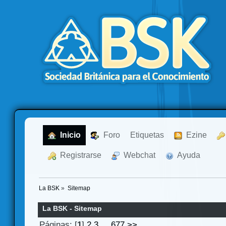
  Inicio
  Foro
Etiquetas
  Ezine
  Registrarse
  Webchat
  Ayuda
La BSK
»
Sitemap
La BSK - Sitemap
Páginas: [
1
]
2
3
...
677
>>