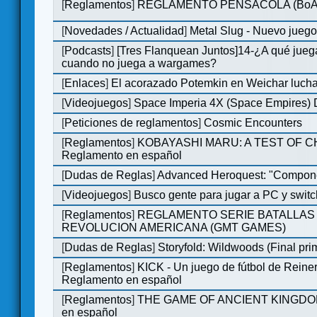
[
Reglamentos
]
REGLAMENTO PENSACOLA (BoA
[
Novedades / Actualidad
]
Metal Slug - Nuevo jueg
[
Podcasts
]
[Tres Flanquean Juntos]14-¿A qué jue
cuando no juega a wargames?
[
Enlaces
]
El acorazado Potemkin en Weichar lucha
[
Videojuegos
]
Space Imperia 4X (Space Empires) D
[
Peticiones de reglamentos
]
Cosmic Encounters
[
Reglamentos
]
KOBAYASHI MARU: A TEST OF 
Reglamento en español
[
Dudas de Reglas
]
Advanced Heroquest: "Compone
[
Videojuegos
]
Busco gente para jugar a PC y switc
[
Reglamentos
]
REGLAMENTO SERIE BATALLAS 
REVOLUCION AMERICANA (GMT GAMES)
[
Dudas de Reglas
]
Storyfold: Wildwoods (Final prim
[
Reglamentos
]
KICK - Un juego de fútbol de Reiner
Reglamento en español
[
Reglamentos
]
THE GAME OF ANCIENT KINGDOM
en español