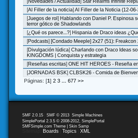
[
Novedades / Actualidad
]
Star Realms Infinite Repl
[
Al Filler de la noticia
]
Al Filler de la Noticia (12-06
[
Juegos de rol
]
Hablando con Daniel P. Espinosa s
terror gótico de Shadowlands
[
¿Qué os parece...?
]
Hispania de Draco ideas ¿Qu
[
Podcasts
]
[Condado Meeple] 2x27 (51): Freakcon
[
Divulgación lúdica
]
Charlando con Draco Ideas s
KINGDOMS | Conquista y estrategia
[
Reseñas escritas
]
ONE HIT HEROES - Reseña en 
[
JORNADAS BSK
]
CLBSK26 - Comida de Bienve
Páginas: [
1
]
2
3
...
677
>>
SMF 2.0.15
|
SMF © 2013
,
Simple Machines
SimplePortal 2.3.5 © 2008-2012, SimplePortal
SMFSimple.com Theme | Skin Samp
Sitemap:
Boards
|
Topics
|
XML