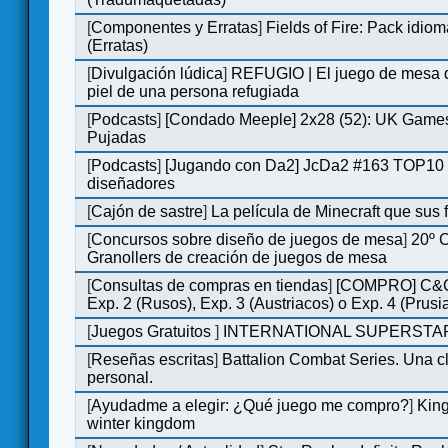
[
Componentes y Erratas
]
Fields of Fire: Pack id
(Erratas)
[
Divulgación lúdica
]
REFUGIO | El juego de mesa q
piel de una persona refugiada
[
Podcasts
]
[Condado Meeple] 2x28 (52): UK Games
Pujadas
[
Podcasts
]
[Jugando con Da2] JcDa2 #163 TOP10 
diseñadores
[
Cajón de sastre
]
La película de Minecraft que sus 
[
Concursos sobre diseño de juegos de mesa
]
20º 
Granollers de creación de juegos de mesa
[
Consultas de compras en tiendas
]
[COMPRO] C&C
Exp. 2 (Rusos), Exp. 3 (Austriacos) o Exp. 4 (Prusi
[
Juegos Gratuitos
]
INTERNATIONAL SUPERSTAR
[
Reseñas escritas
]
Battalion Combat Series. Una cl
personal.
[
Ayudadme a elegir: ¿Qué juego me compro?
]
King
winter kingdom