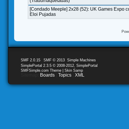
(Tradumaquetadas)
[Condado Meeple] 2x28 (52): UK Games Expo c
Eloi Pujadas
Pow
SMF 2.0.15
|
SMF © 2013
,
Simple Machines
SimplePortal 2.3.5 © 2008-2012, SimplePortal
SMFSimple.com Theme | Skin Samp
Sitemap:
Boards
|
Topics
|
XML