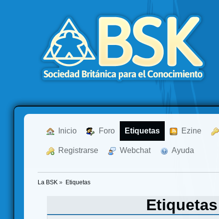
  Inicio
  Foro
Etiquetas
  Ezine
  Registrarse
  Webchat
  Ayuda
La BSK
»
Etiquetas
Etiqueta