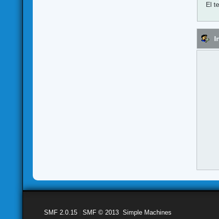
El t
I
SMF 2.0.15
|
SMF © 2013
,
Simple Machines