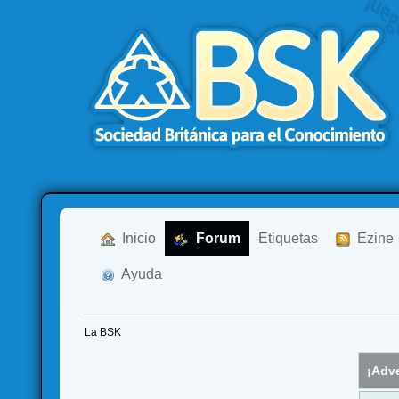
  Inicio
  Forum
Etiquetas
  Ezine
  Ayuda
La BSK
¡Adve