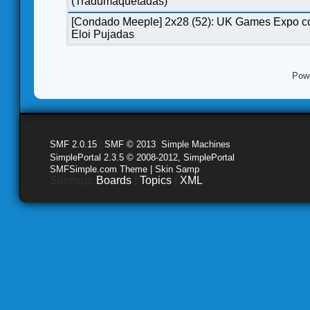
(Tradumaquetadas)
[Condado Meeple] 2x28 (52): UK Games Expo c
Eloi Pujadas
Pow
SMF 2.0.15
|
SMF © 2013
,
Simple Machines
SimplePortal 2.3.5 © 2008-2012, SimplePortal
SMFSimple.com Theme | Skin Samp
Sitemap:
Boards
|
Topics
|
XML