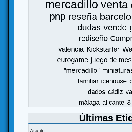
mercadillo
venta
pnp
reseña
barcel
dudas
vendo
rediseño
Comp
valencia
Kickstarter
Wa
eurogame
juego de mes
"mercadillo"
miniatura
familiar
icehouse
dados
cádiz
va
málaga
alicante
3
Últimas Eti
Asunto