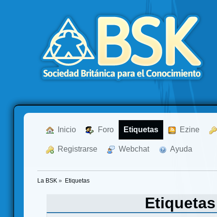
  Inicio
  Foro
Etiquetas
  Ezine
  Registrarse
  Webchat
  Ayuda
La BSK
»
Etiquetas
Etiqueta