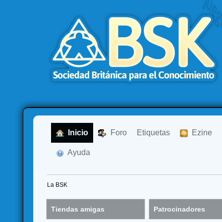
  Inicio
  Foro
Etiquetas
  Ezine
  Ayuda
La BSK
Tiendas amigas
Patrocinadores