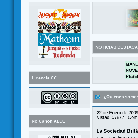
NOTICIAS DESTAC
MANU
NOVE
RESE
Licencia CC
¿Quiénes somo
22 de Enero de 2009
Vistas: 97877 | Come
No Canon AEDE
La
Sociedad Britá
cartas en España.