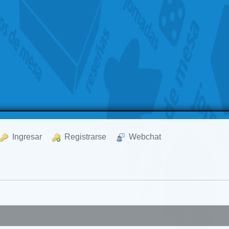
  Ingresar
  Registrarse
  Webchat