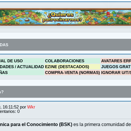
ADAS
AL DE USO
COLABORACIONES
AVATARES ER
DADES / ACTUALIDAD
EZINE (DESTACADOS)
JUEGOS GRAT
ÑAS
COMPRA-VENTA (NORMAS)
IGNORAR U/T/
s?
, 16:11:52 por
Wkr
ntarios: 0
nica para el Conocimiento (BSK)
es la primera comunidad de