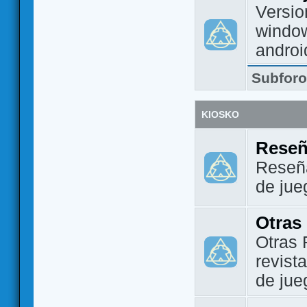
Versio
window
androi
Subfor
KIOSKO
Reseñ
Reseña
de jue
Otras
Otras 
revist
de jue