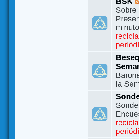
BSK
Sobre 
Presen
minut
recicl
periód
Beseq
Sema
Barone
la Se
Sond
Sondeo
Encue
recicl
periód