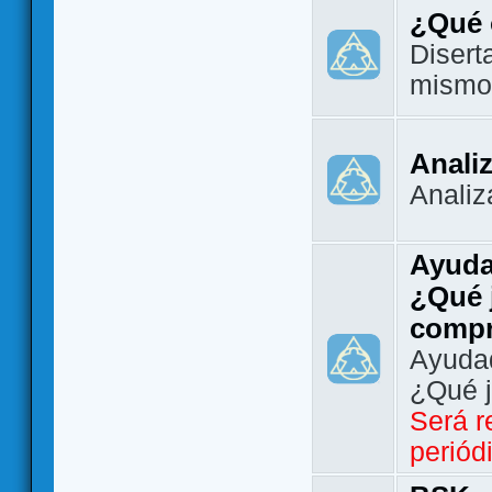
¿Qué 
Disert
mismo
Analiz
Analiz
Ayuda
¿Qué 
comp
Ayudad
¿Qué 
Será r
periód