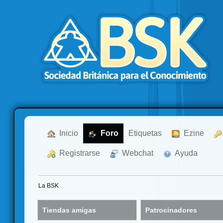
  Inicio
  Foro
Etiquetas
  Ezine
  Registrarse
  Webchat
  Ayuda
La BSK
Tiendas amigas
Patrocinadores