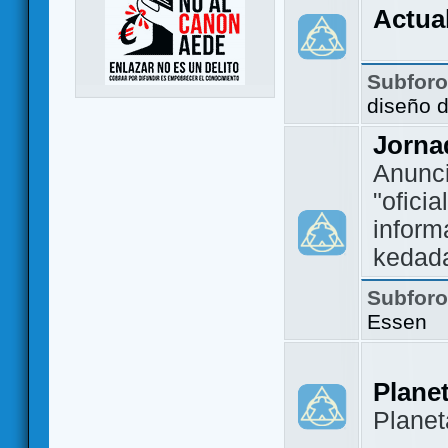
Actua
Subfor
diseño 
Jorna
Anunc
"ofici
inform
kedad
Subfor
Essen
Plane
Plane