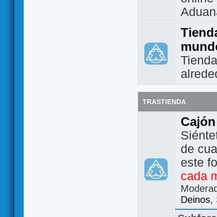
Aduan
Tienda
mund
Tienda
alrede
TRASTIENDA
Cajón
Siénte
de cua
este f
cada 
Modera
Deinos
,