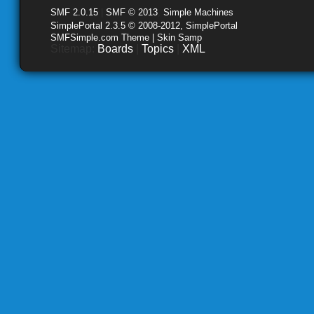
SMF 2.0.15
|
SMF © 2013
,
Simple Machines
SimplePortal 2.3.5 © 2008-2012, SimplePortal
SMFSimple.com Theme | Skin Samp
Sitemap:
Boards
|
Topics
|
XML