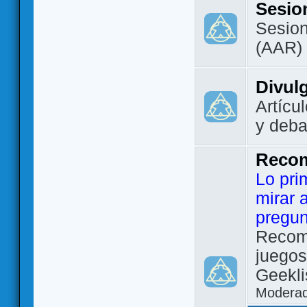
Sesio
Sesion
(AAR)
Divul
Artícu
y deba
Reco
Lo pri
mirar 
pregun
Recom
juegos
Geekli
Modera