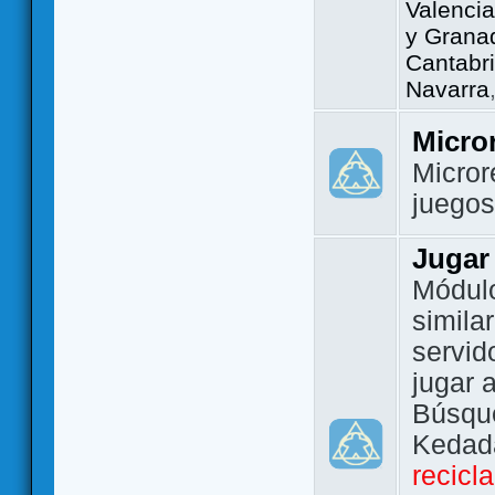
Valencia
y Grana
Cantabri
Navarra
Micro
Micror
juego
Jugar
Módulo
simila
servid
jugar 
Búsque
Kedada
recicl