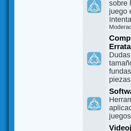
sobre 
juego 
Intent
Modera
Compo
Errat
Dudas
tamañ
fundas
piezas
Softw
Herram
aplica
juegos
Video