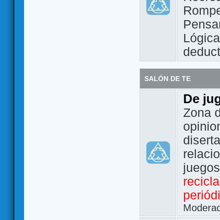
Rompe
Pensam
Lógic
deduct
SALÓN DE TE
De ju
Zona d
opinio
disert
relaci
juego
recicl
periód
Modera