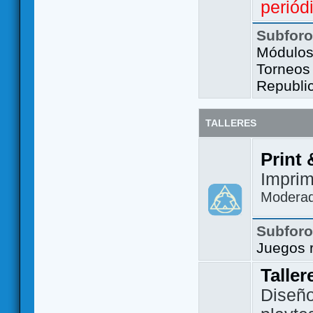
periód
Subfor
Módulos 
Torneos
Republi
TALLERES
Print 
Imprim
Modera
Subfor
Juegos 
Taller
Diseño