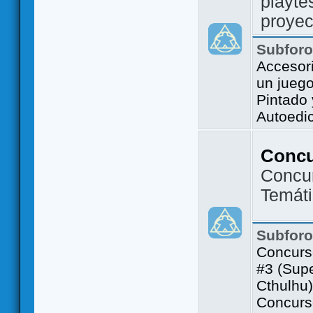
playte
proyec
Subfor
Accesor
un jueg
Pintado
Autoedi
Conc
Concu
Temát
Subfor
Concurs
#3 (Sup
Cthulhu)
Concurs