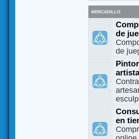
MERCADILLO
Compo
de ju
Compo
de jue
Pintor
artist
Contra
artesa
esculp
Consu
en ti
Compra
online 