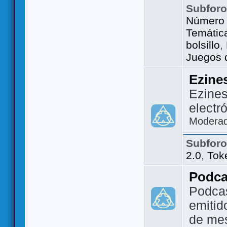
Subfor
Número 
Temátic
bolsillo
,
Juegos d
Ezine
Ezines
electr
Modera
Subfor
2.0
,
Tok
Podca
Podca
emitid
de me