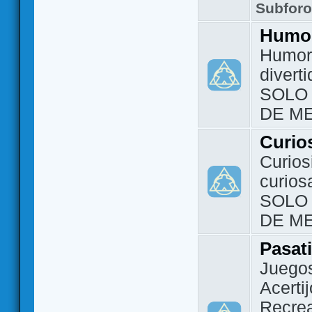
Subfor
Humo
Humor 
divert
SOLO
DE M
Curio
Curios
curios
SOLO
DE M
Pasat
Juegos
Acerti
Recrea