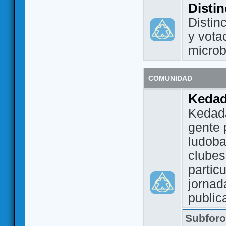
Disti
Distin
y vota
micro
COMUNIDAD
Keda
Kedada
gente 
ludoba
clubes
partic
jornad
public
Subfor