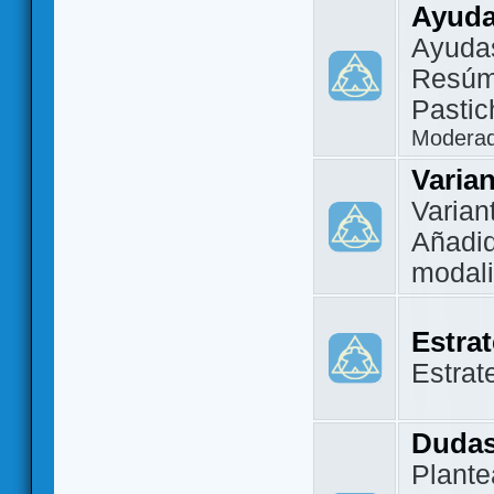
Ayuda
Ayuda
Resúm
Pastic
Modera
Varia
Varian
Añadi
modal
Estra
Estrat
Dudas
Plante