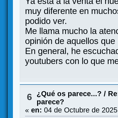
Ya está a la venta el nu
muy diferente en muchos
podido ver.
Me llama mucho la atenc
opinión de aquellos que 
En general, he escuchad
youtubers con lo que me 
¿Qué os parece...?
/
Re
6
parece?
«
en:
04 de Octubre de 2025