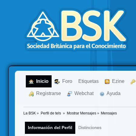
  Inicio
  Foro
Etiquetas
  Ezine
  Registrarse
  Webchat
  Ayuda
La BSK
»
Perfil de tels 
»
Mostrar Mensajes
»
Mensajes
Información del Perfil
Distinciones