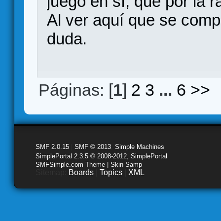
juego en sí, que por la 
Al ver aquí que se comp
duda.
Páginas: [
1
]
2
3
...
6
>>
SMF 2.0.15
|
SMF © 2013
,
Simple Machines
SimplePortal 2.3.5 © 2008-2012, SimplePortal
SMFSimple.com Theme | Skin Samp
Sitemap:
Boards
|
Topics
|
XML