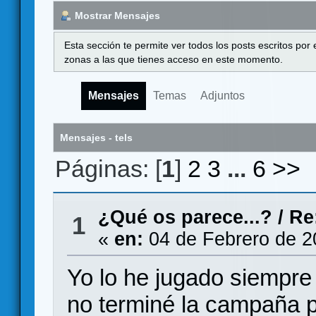
Mostrar Mensajes
Esta sección te permite ver todos los posts escritos por
zonas a las que tienes acceso en este momento.
Mensajes
Temas
Adjuntos
Mensajes - tels
Páginas: [
1
]
2
3
...
6
>>
¿Qué os parece...?
/
Re
1
«
en:
04 de Febrero de 2
Yo lo he jugado siempre 
no terminé la campaña 