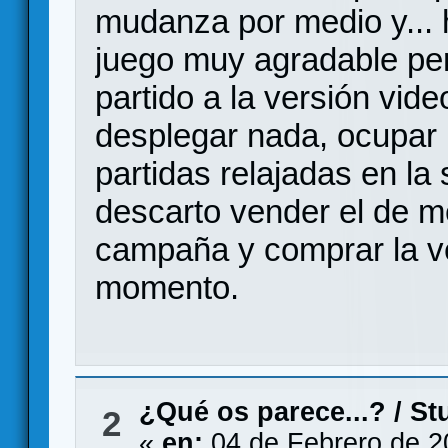
mudanza por medio y... 
juego muy agradable per
partido a la versión vid
desplegar nada, ocupar 
partidas relajadas en la
descarto vender el de 
campaña y comprar la ve
momento.
¿Qué os parece...?
/
St
2
«
en:
04 de Febrero de 2