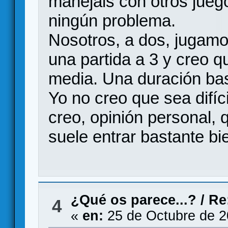
manejais con otros juego
ningún problema.
Nosotros, a dos, jugam
una partida a 3 y creo q
media. Una duración ba
Yo no creo que sea difí
creo, opinión personal, 
suele entrar bastante bie
¿Qué os parece...?
/
Re
4
«
en:
25 de Octubre de 2