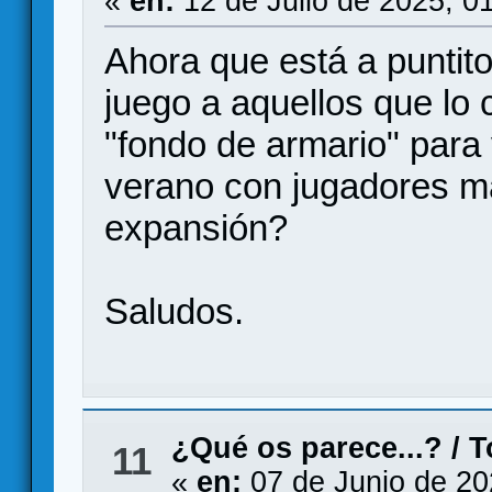
«
en:
12 de Julio de 2025, 0
Ahora que está a puntito
juego a aquellos que lo
"fondo de armario" para
verano con jugadores 
expansión?
Saludos.
¿Qué os parece...?
/
T
11
«
en:
07 de Junio de 20