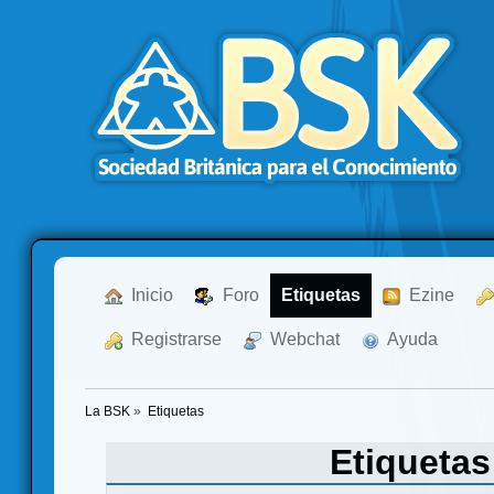
  Inicio
  Foro
Etiquetas
  Ezine
  Registrarse
  Webchat
  Ayuda
La BSK
»
Etiquetas
Etiqueta