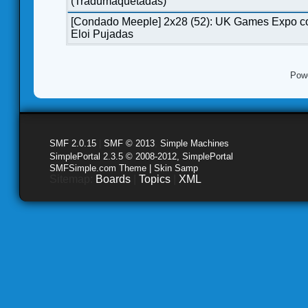
(Tradumaquetadas)
[Condado Meeple] 2x28 (52): UK Games Expo c
Eloi Pujadas
Pow
SMF 2.0.15
|
SMF © 2013
,
Simple Machines
SimplePortal 2.3.5 © 2008-2012, SimplePortal
SMFSimple.com Theme | Skin Samp
Sitemap:
Boards
|
Topics
|
XML