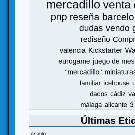
mercadillo
venta
pnp
reseña
barcel
dudas
vendo
rediseño
Comp
valencia
Kickstarter
Wa
eurogame
juego de mes
"mercadillo"
miniatura
familiar
icehouse
dados
cádiz
va
málaga
alicante
3
Últimas Eti
Asunto