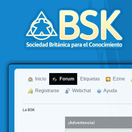
  Inicio
  Forum
Etiquetas
  Ezine
  Registrarse
  Webchat
  Ayuda
La BSK
¡Advertencia!