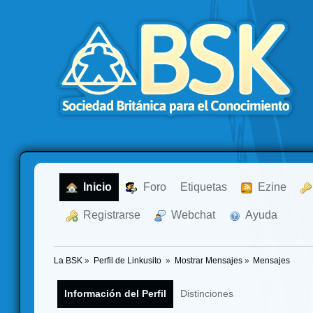
  Inicio
  Foro
Etiquetas
  Ezine
  Registrarse
  Webchat
  Ayuda
La BSK
»
Perfil de Linkusito 
»
Mostrar Mensajes
»
Mensajes
Información del Perfil
Distinciones