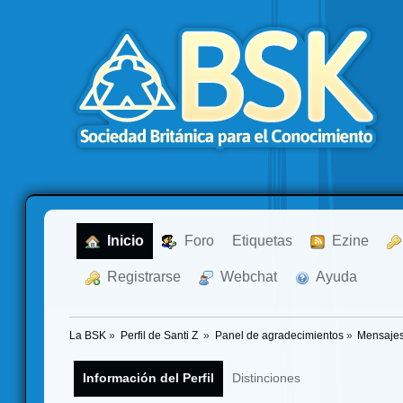
  Inicio
  Foro
Etiquetas
  Ezine
  Registrarse
  Webchat
  Ayuda
La BSK
»
Perfil de Santi Z 
»
Panel de agradecimientos
»
Mensajes
Información del Perfil
Distinciones