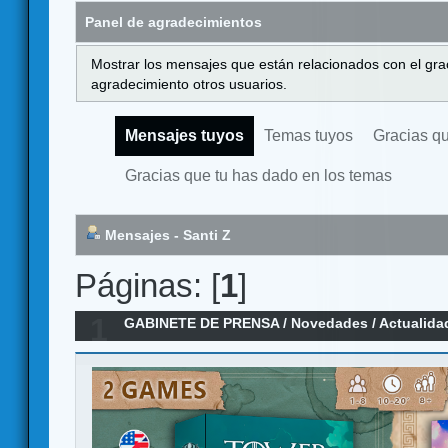
Panel de agradecimientos
Mostrar los mensajes que están relacionados con el gra
agradecimiento otros usuarios.
Mensajes tuyos
Temas tuyos
Gracias q
Gracias que tu has dado en los temas
Mensajes - Santi Z
Páginas: [
1
]
1
GABINETE DE PRENSA
/
Novedades / Actualida
GODS: Cthulhu y TOWER OF GODS: Olympus