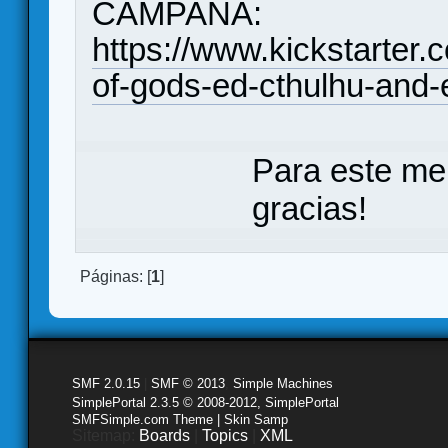
CAMPAÑA:
https://www.kickstarter.
of-gods-ed-cthulhu-and-
Para este me
gracias!
Páginas: [
1
]
SMF 2.0.15
|
SMF © 2013
,
Simple Machines
SimplePortal 2.3.5 © 2008-2012, SimplePortal
SMFSimple.com Theme | Skin Samp
Sitemap:
Boards
|
Topics
|
XML