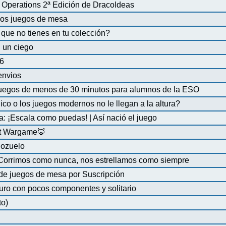
Operations 2ª Edición de DracoIdeas
 los juegos de mesa
que no tienes en tu colección?
 un ciego
6
 envios
uegos de menos de 30 minutos para alumnos de la ESO
co o los juegos modernos no le llegan a la altura?
a: ¡Escala como puedas! | Así nació el juego
at Wargame🦊
Pozuelo
 Corrimos como nunca, nos estrellamos como siempre
de juegos de mesa por Suscripción
uro con pocos componentes y solitario
to)