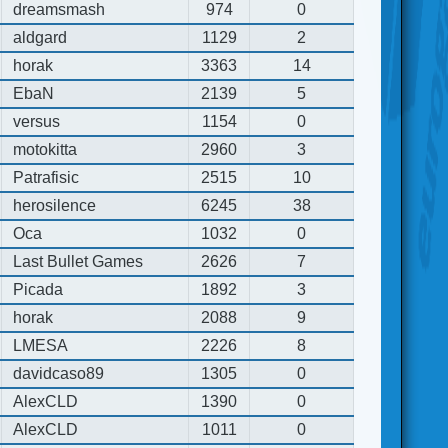
dreamsmash
974
0
aldgard
1129
2
horak
3363
14
EbaN
2139
5
versus
1154
0
motokitta
2960
3
Patrafisic
2515
10
herosilence
6245
38
Oca
1032
0
Last Bullet Games
2626
7
Picada
1892
3
horak
2088
9
LMESA
2226
8
davidcaso89
1305
0
AlexCLD
1390
0
AlexCLD
1011
0