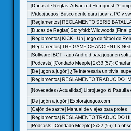
[
Dudas de Reglas
]
Advanced Heroquest: "Comp
[
Videojuegos
]
Busco gente para jugar a PC y sw
[
Reglamentos
]
REGLAMENTO SERIE BATALLA
[
Dudas de Reglas
]
Storyfold: Wildwoods (Final p
[
Reglamentos
]
KICK - Un juego de fútbol de Re
[
Reglamentos
]
THE GAME OF ANCIENT KINGDO
[
Software
]
BGT - app Android para jugar en solit
[
Podcasts
]
[Condado Meeple] 2x33 (57): Char
[
De jugón a jugón
]
¿Te interesaría un trivial su
[
Reglamentos
]
REGLAMENTO TRADUCIDO "MO
[
Novedades / Actualidad
]
Librojuego 📒 Patrulla
[
De jugón a jugón
]
Explorajuegos.com
[
Cajón de sastre
]
Manual de viajes para profes
[
Reglamentos
]
REGLAMENTO TRADUCIDO HILL
[
Podcasts
]
[Condado Meeple] 2x32 (56): La obs