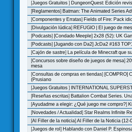
[
Juegos Gratuitos
]
DungeonQuest: Edición revis
[
Reglamentos
]
Batman: The Animated Series Ad
[
Componentes y Erratas
]
Fields of Fire: Pack i
[
Divulgación lúdica
]
REFUGIO | El juego de mesa
[
Podcasts
]
[Condado Meeple] 2x28 (52): UK Ga
[
Podcasts
]
[Jugando con Da2] JcDa2 #163 TOP1
[
Cajón de sastre
]
La película de Minecraft que s
[
Concursos sobre diseño de juegos de mesa
]
20
mesa
[
Consultas de compras en tiendas
]
[COMPRO] C&C
(Prusiano
[
Juegos Gratuitos
]
INTERNATIONAL SUPERST
[
Reseñas escritas
]
Battalion Combat Series. Una
[
Ayudadme a elegir: ¿Qué juego me compro?
]
K
[
Novedades / Actualidad
]
Star Realms Infinite Re
[
Al Filler de la noticia
]
Al Filler de la Noticia (12
[
Juegos de rol
]
Hablando con Daniel P. Espinosa