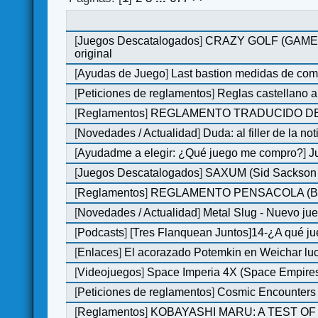
[
Juegos Descatalogados
]
CRAZY GOLF (GAMES M
original
[
Ayudas de Juego
]
Last bastion medidas de co
[
Peticiones de reglamentos
]
Reglas castellano 
[
Reglamentos
]
REGLAMENTO TRADUCIDO DE
[
Novedades / Actualidad
]
Duda: al filler de la not
[
Ayudadme a elegir: ¿Qué juego me compro?
]
J
[
Juegos Descatalogados
]
SAXUM (Sid Sackson -
[
Reglamentos
]
REGLAMENTO PENSACOLA (B
[
Novedades / Actualidad
]
Metal Slug - Nuevo ju
[
Podcasts
]
[Tres Flanquean Juntos]14-¿A qué 
[
Enlaces
]
El acorazado Potemkin en Weichar luc
[
Videojuegos
]
Space Imperia 4X (Space Empires)
[
Peticiones de reglamentos
]
Cosmic Encounters
[
Reglamentos
]
KOBAYASHI MARU: A TEST OF 