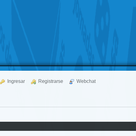
  Ingresar
  Registrarse
  Webchat