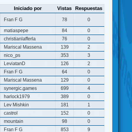
Iniciado por
Vistas
Respuestas
Fran F G
78
0
matiaspepe
84
0
christianlafferla
76
0
Mariscal Massena
139
2
nico_ps
353
3
LeviatanD
126
2
Fran F G
64
0
Mariscal Massena
129
0
synergic.games
699
4
harlock1979
389
0
Lev Mishkin
181
1
castrol
152
0
mountain
98
0
Fran F G
853
9