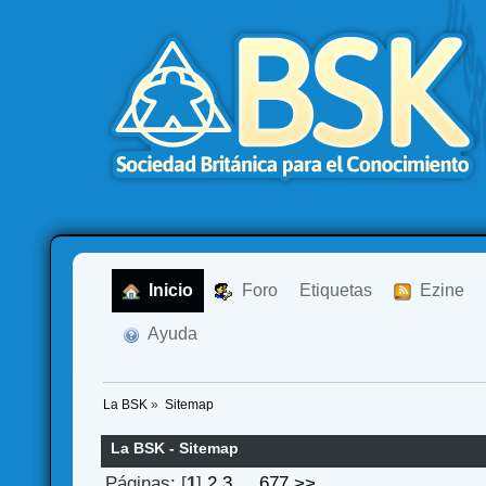
  Inicio
  Foro
Etiquetas
  Ezine
  Ayuda
La BSK
»
Sitemap
La BSK - Sitemap
Páginas: [
1
]
2
3
...
677
>>