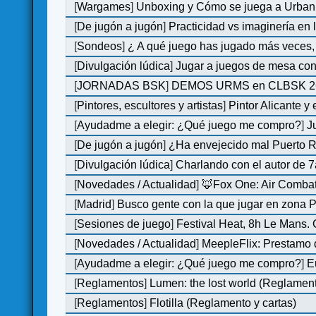
[
Wargames
]
Unboxing y Cómo se juega a Urban 
[
De jugón a jugón
]
Practicidad vs imaginería en
[
Sondeos
]
¿ A qué juego has jugado más veces, 
[
Divulgación lúdica
]
Jugar a juegos de mesa con
[
JORNADAS BSK
]
DEMOS URMS en CLBSK 2
[
Pintores, escultores y artistas
]
Pintor Alicante y
[
Ayudadme a elegir: ¿Qué juego me compro?
]
J
[
De jugón a jugón
]
¿Ha envejecido mal Puerto Ri
[
Divulgación lúdica
]
Charlando con el autor de 7
[
Novedades / Actualidad
]
🦊Fox One: Air Comb
[
Madrid
]
Busco gente con la que jugar en zona 
[
Sesiones de juego
]
Festival Heat, 8h Le Mans.
[
Novedades / Actualidad
]
MeepleFlix: Prestamo 
[
Ayudadme a elegir: ¿Qué juego me compro?
]
E
[
Reglamentos
]
Lumen: the lost world (Reglamen
[
Reglamentos
]
Flotilla (Reglamento y cartas)