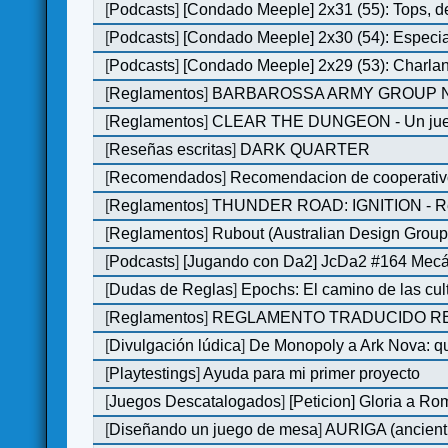
[
Podcasts
]
[Condado Meeple] 2x31 (55): Tops, d
[
Podcasts
]
[Condado Meeple] 2x30 (54): Especi
[
Podcasts
]
[Condado Meeple] 2x29 (53): Charlan
[
Reglamentos
]
BARBAROSSA ARMY GROUP N
[
Reglamentos
]
CLEAR THE DUNGEON - Un juego 
[
Reseñas escritas
]
DARK QUARTER
[
Recomendados
]
Recomendacion de cooperativ
[
Reglamentos
]
THUNDER ROAD: IGNITION - Re
[
Reglamentos
]
Rubout (Australian Design Group
[
Podcasts
]
[Jugando con Da2] JcDa2 #164 Mecá
[
Dudas de Reglas
]
Epochs: El camino de las cul
[
Reglamentos
]
REGLAMENTO TRADUCIDO RED
[
Divulgación lúdica
]
De Monopoly a Ark Nova: qu
[
Playtestings
]
Ayuda para mi primer proyecto
[
Juegos Descatalogados
]
[Peticion] Gloria a Ro
[
Diseñando un juego de mesa
]
AURIGA (ancient 