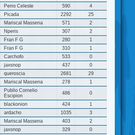
Perro Celeste
590
4
Picada
2292
25
Mariscal Massena
571
2
Nperis
307
2
Fran F G
280
1
Fran F G
310
1
Carchofo
533
0
jaxsnop
437
0
queroscia
2681
29
Mariscal Massena
278
1
Publio Cornelio
486
0
Escipion
blackonion
424
1
ardacho
1035
3
Mariscal Massena
403
2
jaxsnop
329
0