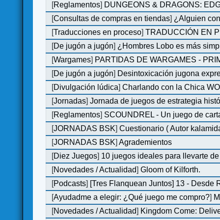
[
Reglamentos
]
DUNGEONS & DRAGONS: EDGE 
[
Consultas de compras en tiendas
]
¿Alguien con
[
Traducciones en proceso
]
TRADUCCIÓN EN P
[
De jugón a jugón
]
¿Hombres Lobo es más simple
[
Wargames
]
PARTIDAS DE WARGAMES - PRI
[
De jugón a jugón
]
Desintoxicación jugona expr
[
Divulgación lúdica
]
Charlando con la Chica WOM 
[
Jornadas
]
Jornada de juegos de estrategia hist
[
Reglamentos
]
SCOUNDREL - Un juego de cartas 
[
JORNADAS BSK
]
Cuestionario ( Autor kalamid
[
JORNADAS BSK
]
Agrademientos
[
Diez Juegos
]
10 juegos ideales para llevarte d
[
Novedades / Actualidad
]
Gloom of Kilforth.
[
Podcasts
]
[Tres Flanquean Juntos] 13 - Desde
[
Ayudadme a elegir: ¿Qué juego me compro?
]
M
[
Novedades / Actualidad
]
Kingdom Come: Deliver