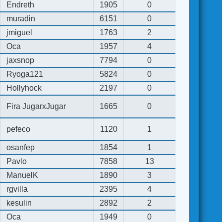
Endreth
1905
0
muradin
6151
0
jmiguel
1763
2
Oca
1957
4
jaxsnop
7794
0
Ryoga121
5824
0
Hollyhock
2197
0
Fira JugarxJugar
1665
0
pefeco
1120
1
osanfep
1854
1
Pavlo
7858
13
ManuelK
1890
3
rgvilla
2395
4
kesulin
2892
2
Oca
1949
0