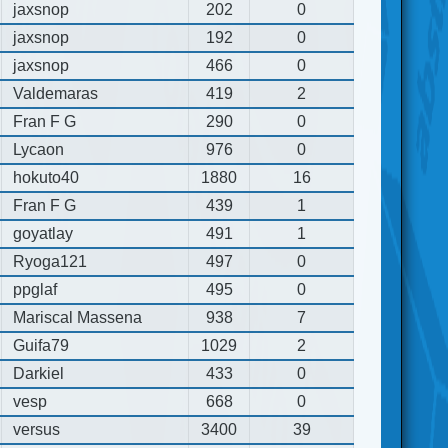
jaxsnop
202
0
jaxsnop
192
0
jaxsnop
466
0
Valdemaras
419
2
Fran F G
290
0
Lycaon
976
0
hokuto40
1880
16
Fran F G
439
1
goyatlay
491
1
Ryoga121
497
0
ppglaf
495
0
Mariscal Massena
938
7
Guifa79
1029
2
Darkiel
433
0
vesp
668
0
versus
3400
39