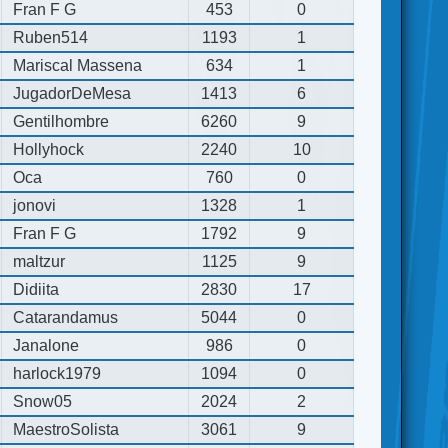
Fran F G
453
0
Ruben514
1193
1
Mariscal Massena
634
1
JugadorDeMesa
1413
6
Gentilhombre
6260
9
Hollyhock
2240
10
Oca
760
0
jonovi
1328
1
Fran F G
1792
9
maltzur
1125
9
Didiita
2830
17
Catarandamus
5044
0
Janalone
986
0
harlock1979
1094
0
Snow05
2024
2
MaestroSolista
3061
9