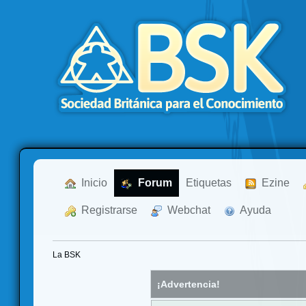
  Inicio
  Forum
Etiquetas
  Ezine
  Registrarse
  Webchat
  Ayuda
La BSK
¡Advertencia!