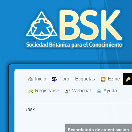
  Inicio
  Foro
Etiquetas
  Ezine
  Registrarse
  Webchat
  Ayuda
La BSK
Recordatorio de autenticación