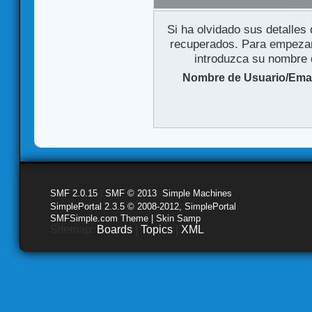
Si ha olvidado sus detalles
recuperados. Para empezar 
introduzca su nombre d
Nombre de Usuario/Emai
SMF 2.0.15
|
SMF © 2013
,
Simple Machines
SimplePortal 2.3.5 © 2008-2012, SimplePortal
SMFSimple.com Theme | Skin Samp
Sitemap:
Boards
|
Topics
|
XML