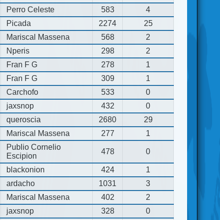
Perro Celeste
583
4
Picada
2274
25
Mariscal Massena
568
2
Nperis
298
2
Fran F G
278
1
Fran F G
309
1
Carchofo
533
0
jaxsnop
432
0
queroscia
2680
29
Mariscal Massena
277
1
Publio Cornelio
478
0
Escipion
blackonion
424
1
ardacho
1031
3
Mariscal Massena
402
2
jaxsnop
328
0