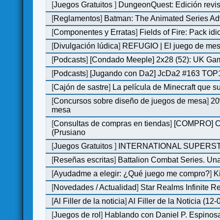
[
Juegos Gratuitos
]
DungeonQuest: Edición revis
[
Reglamentos
]
Batman: The Animated Series Ad
[
Componentes y Erratas
]
Fields of Fire: Pack i
[
Divulgación lúdica
]
REFUGIO | El juego de mesa
[
Podcasts
]
[Condado Meeple] 2x28 (52): UK Ga
[
Podcasts
]
[Jugando con Da2] JcDa2 #163 TOP1
[
Cajón de sastre
]
La película de Minecraft que s
[
Concursos sobre diseño de juegos de mesa
]
20
mesa
[
Consultas de compras en tiendas
]
[COMPRO] C&C
(Prusiano
[
Juegos Gratuitos
]
INTERNATIONAL SUPERST
[
Reseñas escritas
]
Battalion Combat Series. Una
[
Ayudadme a elegir: ¿Qué juego me compro?
]
K
[
Novedades / Actualidad
]
Star Realms Infinite Re
[
Al Filler de la noticia
]
Al Filler de la Noticia (12
[
Juegos de rol
]
Hablando con Daniel P. Espinosa