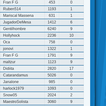
Fran F G
453
0
Ruben514
1193
1
Mariscal Massena
631
1
JugadorDeMesa
1412
6
Gentilhombre
6240
9
Hollyhock
2236
10
Oca
758
0
jonovi
1322
1
Fran F G
1791
9
maltzur
1123
9
Didiita
2820
17
Catarandamus
5026
0
Janalone
985
0
harlock1979
1093
0
Snow05
2024
2
MaestroSolista
3060
9