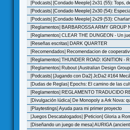
[
Podcasts
]
[Condado Meeple] 2x31 (55): Tops, d
[
Podcasts
]
[Condado Meeple] 2x30 (54): Especi
[
Podcasts
]
[Condado Meeple] 2x29 (53): Charlan
[
Reglamentos
]
BARBAROSSA ARMY GROUP N
[
Reglamentos
]
CLEAR THE DUNGEON - Un juego 
[
Reseñas escritas
]
DARK QUARTER
[
Recomendados
]
Recomendacion de cooperativ
[
Reglamentos
]
THUNDER ROAD: IGNITION - Re
[
Reglamentos
]
Rubout (Australian Design Group
[
Podcasts
]
[Jugando con Da2] JcDa2 #164 Mecá
[
Dudas de Reglas
]
Epochs: El camino de las cul
[
Reglamentos
]
REGLAMENTO TRADUCIDO RED
[
Divulgación lúdica
]
De Monopoly a Ark Nova: qu
[
Playtestings
]
Ayuda para mi primer proyecto
[
Juegos Descatalogados
]
[Peticion] Gloria a Ro
[
Diseñando un juego de mesa
]
AURIGA (ancient 