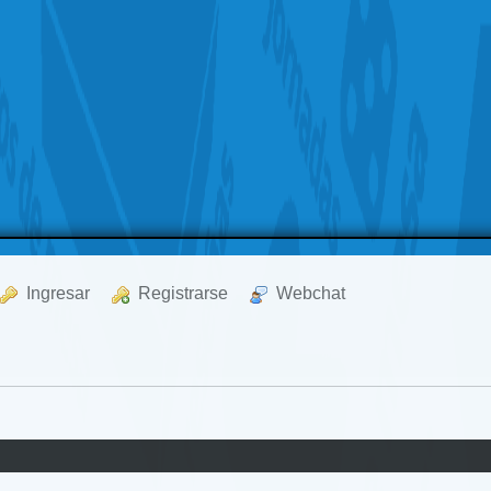
  Ingresar
  Registrarse
  Webchat