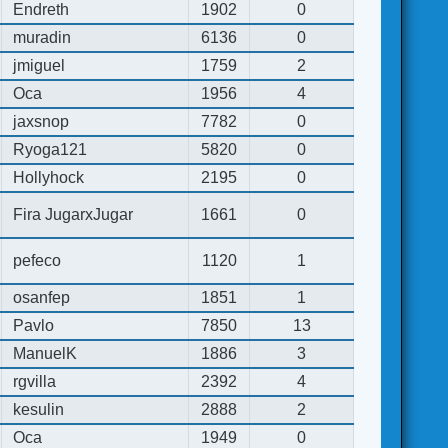
Endreth
1902
0
muradin
6136
0
jmiguel
1759
2
Oca
1956
4
jaxsnop
7782
0
Ryoga121
5820
0
Hollyhock
2195
0
Fira JugarxJugar
1661
0
pefeco
1120
1
osanfep
1851
1
Pavlo
7850
13
ManuelK
1886
3
rgvilla
2392
4
kesulin
2888
2
Oca
1949
0