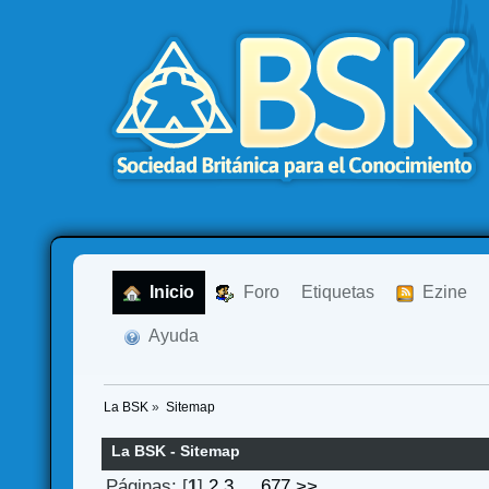
  Inicio
  Foro
Etiquetas
  Ezine
  Ayuda
La BSK
»
Sitemap
La BSK - Sitemap
Páginas: [
1
]
2
3
...
677
>>