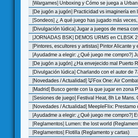
[
Wargames
]
Unboxing y Cómo se juega a Urban 
[
De jugón a jugón
]
Practicidad vs imaginería en
[
Sondeos
]
¿ A qué juego has jugado más veces, 
[
Divulgación lúdica
]
Jugar a juegos de mesa con
[
JORNADAS BSK
]
DEMOS URMS en CLBSK 2
[
Pintores, escultores y artistas
]
Pintor Alicante y
[
Ayudadme a elegir: ¿Qué juego me compro?
]
J
[
De jugón a jugón
]
¿Ha envejecido mal Puerto Ri
[
Divulgación lúdica
]
Charlando con el autor de 7
[
Novedades / Actualidad
]
🦊Fox One: Air Comb
[
Madrid
]
Busco gente con la que jugar en zona 
[
Sesiones de juego
]
Festival Heat, 8h Le Mans.
[
Novedades / Actualidad
]
MeepleFlix: Prestamo 
[
Ayudadme a elegir: ¿Qué juego me compro?
]
E
[
Reglamentos
]
Lumen: the lost world (Reglamen
[
Reglamentos
]
Flotilla (Reglamento y cartas)