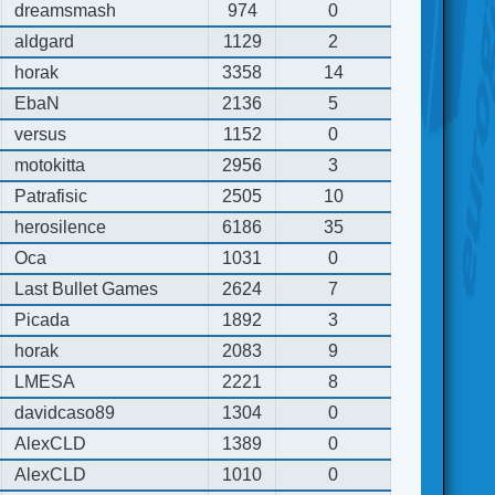
dreamsmash
974
0
aldgard
1129
2
horak
3358
14
EbaN
2136
5
versus
1152
0
motokitta
2956
3
Patrafisic
2505
10
herosilence
6186
35
Oca
1031
0
Last Bullet Games
2624
7
Picada
1892
3
horak
2083
9
LMESA
2221
8
davidcaso89
1304
0
AlexCLD
1389
0
AlexCLD
1010
0