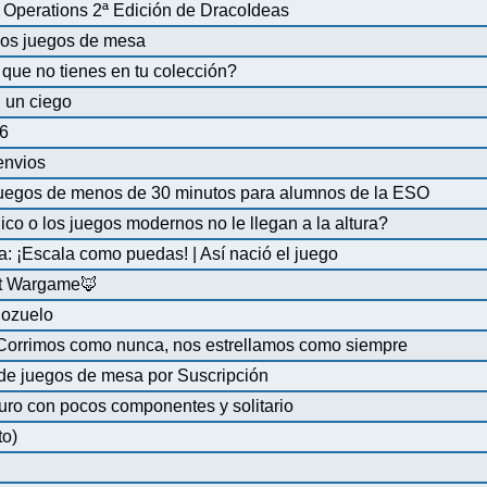
Operations 2ª Edición de DracoIdeas
 los juegos de mesa
que no tienes en tu colección?
 un ciego
6
 envios
uegos de menos de 30 minutos para alumnos de la ESO
co o los juegos modernos no le llegan a la altura?
a: ¡Escala como puedas! | Así nació el juego
at Wargame🦊
Pozuelo
 Corrimos como nunca, nos estrellamos como siempre
de juegos de mesa por Suscripción
uro con pocos componentes y solitario
to)