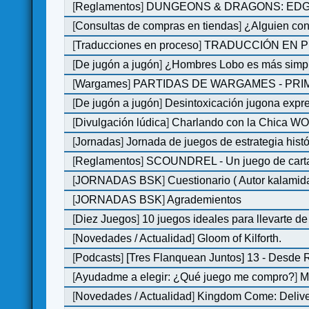
[
Reglamentos
]
DUNGEONS & DRAGONS: EDGE 
[
Consultas de compras en tiendas
]
¿Alguien con
[
Traducciones en proceso
]
TRADUCCIÓN EN P
[
De jugón a jugón
]
¿Hombres Lobo es más simple
[
Wargames
]
PARTIDAS DE WARGAMES - PRI
[
De jugón a jugón
]
Desintoxicación jugona expr
[
Divulgación lúdica
]
Charlando con la Chica WOM 
[
Jornadas
]
Jornada de juegos de estrategia hist
[
Reglamentos
]
SCOUNDREL - Un juego de cartas 
[
JORNADAS BSK
]
Cuestionario ( Autor kalamid
[
JORNADAS BSK
]
Agrademientos
[
Diez Juegos
]
10 juegos ideales para llevarte d
[
Novedades / Actualidad
]
Gloom of Kilforth.
[
Podcasts
]
[Tres Flanquean Juntos] 13 - Desde
[
Ayudadme a elegir: ¿Qué juego me compro?
]
M
[
Novedades / Actualidad
]
Kingdom Come: Deliver