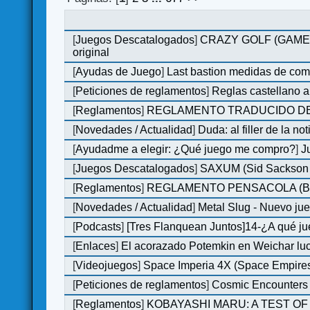
[
Juegos Descatalogados
]
CRAZY GOLF (GAMES M
original
[
Ayudas de Juego
]
Last bastion medidas de co
[
Peticiones de reglamentos
]
Reglas castellano 
[
Reglamentos
]
REGLAMENTO TRADUCIDO DE
[
Novedades / Actualidad
]
Duda: al filler de la not
[
Ayudadme a elegir: ¿Qué juego me compro?
]
J
[
Juegos Descatalogados
]
SAXUM (Sid Sackson -
[
Reglamentos
]
REGLAMENTO PENSACOLA (B
[
Novedades / Actualidad
]
Metal Slug - Nuevo ju
[
Podcasts
]
[Tres Flanquean Juntos]14-¿A qué 
[
Enlaces
]
El acorazado Potemkin en Weichar luc
[
Videojuegos
]
Space Imperia 4X (Space Empires)
[
Peticiones de reglamentos
]
Cosmic Encounters
[
Reglamentos
]
KOBAYASHI MARU: A TEST OF 