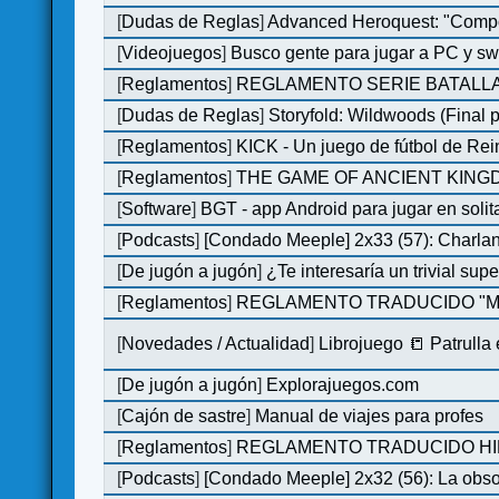
[
Dudas de Reglas
]
Advanced Heroquest: "Comp
[
Videojuegos
]
Busco gente para jugar a PC y sw
[
Reglamentos
]
REGLAMENTO SERIE BATALLA
[
Dudas de Reglas
]
Storyfold: Wildwoods (Final p
[
Reglamentos
]
KICK - Un juego de fútbol de Re
[
Reglamentos
]
THE GAME OF ANCIENT KINGDO
[
Software
]
BGT - app Android para jugar en solit
[
Podcasts
]
[Condado Meeple] 2x33 (57): Char
[
De jugón a jugón
]
¿Te interesaría un trivial su
[
Reglamentos
]
REGLAMENTO TRADUCIDO "MO
[
Novedades / Actualidad
]
Librojuego 📒 Patrulla
[
De jugón a jugón
]
Explorajuegos.com
[
Cajón de sastre
]
Manual de viajes para profes
[
Reglamentos
]
REGLAMENTO TRADUCIDO HILL
[
Podcasts
]
[Condado Meeple] 2x32 (56): La obs