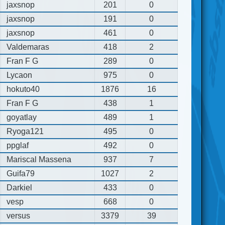
jaxsnop
201
0
jaxsnop
191
0
jaxsnop
461
0
Valdemaras
418
2
Fran F G
289
0
Lycaon
975
0
hokuto40
1876
16
Fran F G
438
1
goyatlay
489
1
Ryoga121
495
0
ppglaf
492
0
Mariscal Massena
937
7
Guifa79
1027
2
Darkiel
433
0
vesp
668
0
versus
3379
39