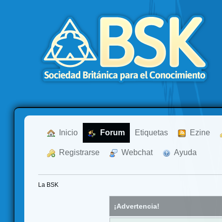
  Inicio
  Forum
Etiquetas
  Ezine
  Registrarse
  Webchat
  Ayuda
La BSK
¡Advertencia!