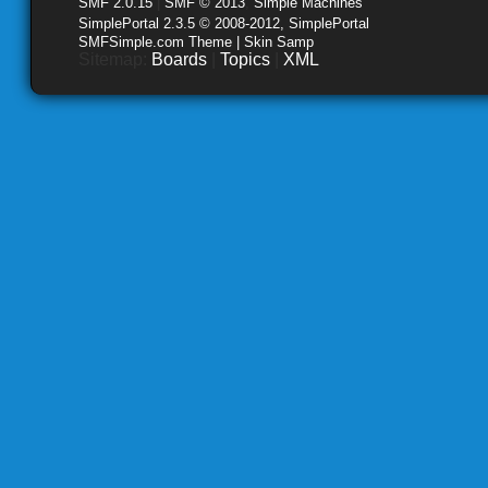
SMF 2.0.15
|
SMF © 2013
,
Simple Machines
SimplePortal 2.3.5 © 2008-2012, SimplePortal
SMFSimple.com Theme | Skin Samp
Sitemap:
Boards
|
Topics
|
XML