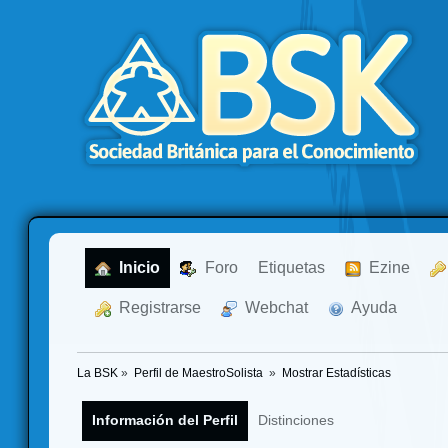
  Inicio
  Foro
Etiquetas
  Ezine
  Registrarse
  Webchat
  Ayuda
La BSK
»
Perfil de MaestroSolista 
»
Mostrar Estadísticas
Información del Perfil
Distinciones