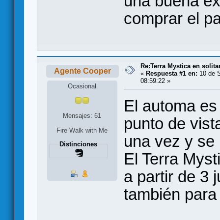
una buena ex
comprar el pa
Re:Terra Mystica en solita
Agente Cooper
«
Respuesta #1 en:
10 de S
08:59:22 »
Ocasional
El automa es 
Mensajes: 61
punto de vist
Fire Walk with Me
una vez y se 
Distinciones
El Terra Myst
a partir de 3
también para 