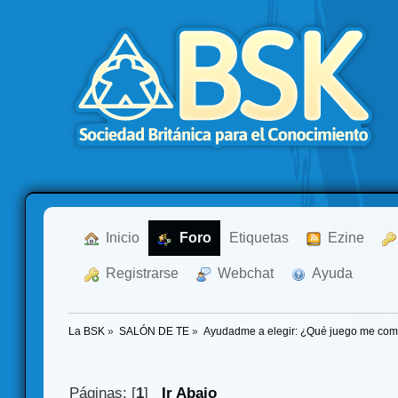
  Inicio
  Foro
Etiquetas
  Ezine
  Registrarse
  Webchat
  Ayuda
La BSK
»
SALÓN DE TE
»
Ayudadme a elegir: ¿Qué juego me co
Páginas: [
1
]
Ir Abajo