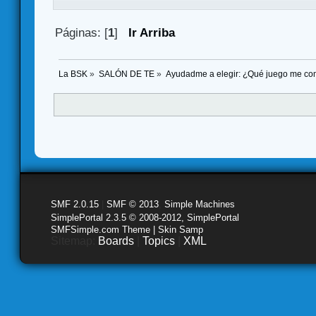
Páginas: [
1
]
Ir Arriba
La BSK
»
SALÓN DE TE
»
Ayudadme a elegir: ¿Qué juego me co
SMF 2.0.15
|
SMF © 2013
,
Simple Machines
SimplePortal 2.3.5 © 2008-2012, SimplePortal
SMFSimple.com Theme | Skin Samp
Sitemap:
Boards
|
Topics
|
XML