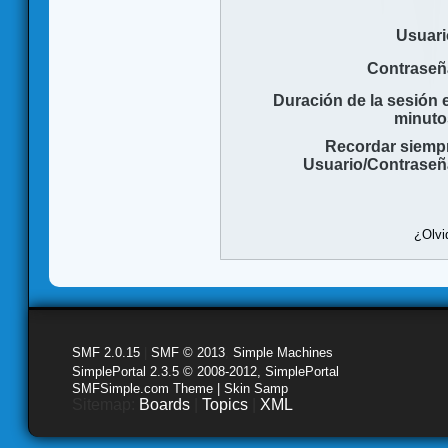
Usuari
Contraseñ
Duración de la sesión 
minuto
Recordar siemp
Usuario/Contraseñ
¿Olvi
SMF 2.0.15
|
SMF © 2013
,
Simple Machines
SimplePortal 2.3.5 © 2008-2012, SimplePortal
SMFSimple.com Theme | Skin Samp
Sitemap:
Boards
|
Topics
|
XML