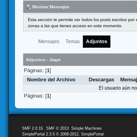
Mostrar Mensajes
Esta sección te permite ver todos los posts escritos por
zonas a las que tienes acceso en este momento.
Mensajes
Temas
Adjuntos
Adjuntos - Jaqm
Páginas: [
1
]
Nombre del Archivo
Descargas
Mensa
El usuario aún no
Páginas: [
1
]
SMF 2.0.15
|
SMF © 2013
,
Simple Machines
SimplePortal 2.3.5 © 2008-2012, SimplePortal