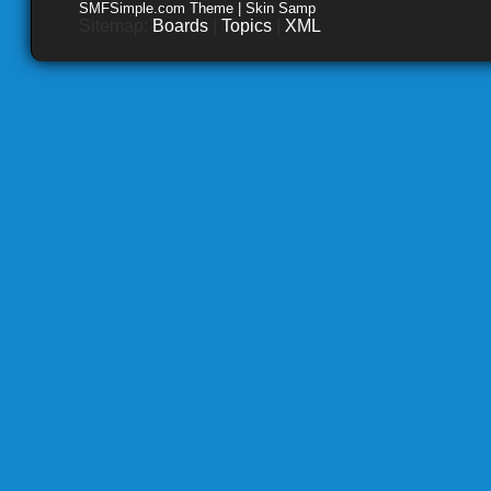
SMFSimple.com Theme | Skin Samp
Sitemap:
Boards
|
Topics
|
XML