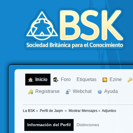
  Inicio
  Foro
Etiquetas
  Ezine
  Registrarse
  Webchat
  Ayuda
La BSK
»
Perfil de Jaqm 
»
Mostrar Mensajes
»
Adjuntos
Información del Perfil
Distinciones