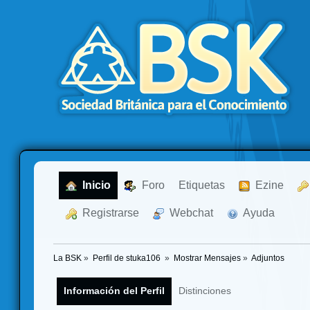
  Inicio
  Foro
Etiquetas
  Ezine
  Registrarse
  Webchat
  Ayuda
La BSK
»
Perfil de stuka106 
»
Mostrar Mensajes
»
Adjuntos
Información del Perfil
Distinciones