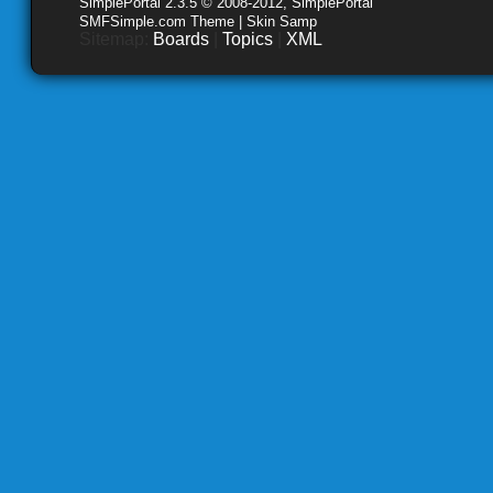
SimplePortal 2.3.5 © 2008-2012, SimplePortal
SMFSimple.com Theme | Skin Samp
Sitemap:
Boards
|
Topics
|
XML