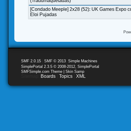
(Tradumaquetadas)
[Condado Meeple] 2x28 (52): UK Games Expo c
Eloi Pujadas
Pow
SMF 2.0.15
|
SMF © 2013
,
Simple Machines
SimplePortal 2.3.5 © 2008-2012, SimplePortal
SMFSimple.com Theme | Skin Samp
Sitemap:
Boards
|
Topics
|
XML