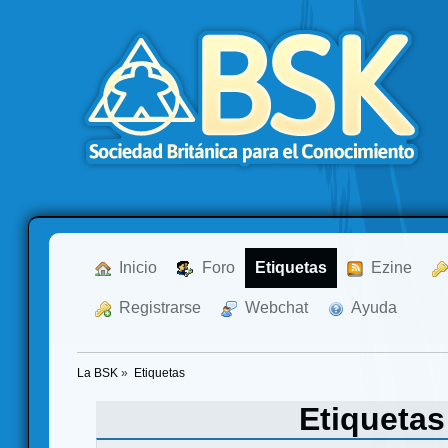
  Inicio
  Foro
Etiquetas
  Ezine
  Registrarse
  Webchat
  Ayuda
La BSK
»
Etiquetas
Etiqueta