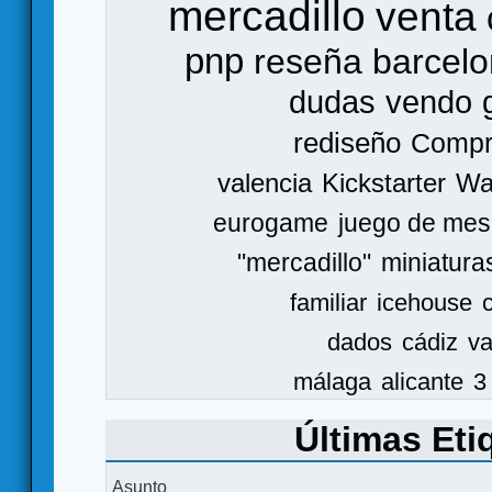
mercadillo
venta
pnp
reseña
barcel
dudas
vendo
rediseño
Comp
valencia
Kickstarter
Wa
eurogame
juego de mes
"mercadillo"
miniatura
familiar
icehouse
dados
cádiz
va
málaga
alicante
3
Últimas Eti
Asunto