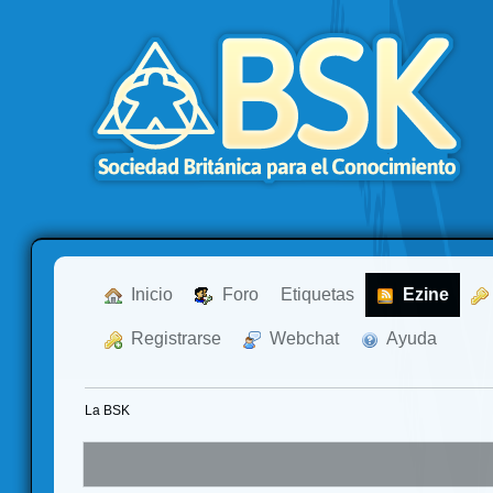
  Inicio
  Foro
Etiquetas
  Ezine
  Registrarse
  Webchat
  Ayuda
La BSK