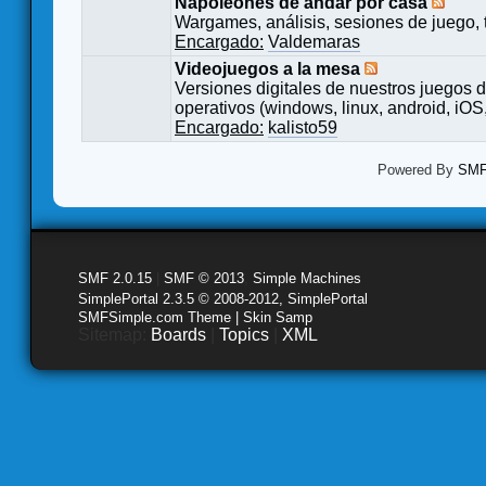
Napoleones de andar por casa
Wargames, análisis, sesiones de juego, 
Encargado:
Valdemaras
Videojuegos a la mesa
Versiones digitales de nuestros juegos d
operativos (windows, linux, android, iOS,
Encargado:
kalisto59
Powered By
SMF 
SMF 2.0.15
|
SMF © 2013
,
Simple Machines
SimplePortal 2.3.5 © 2008-2012, SimplePortal
SMFSimple.com Theme | Skin Samp
Sitemap:
Boards
|
Topics
|
XML