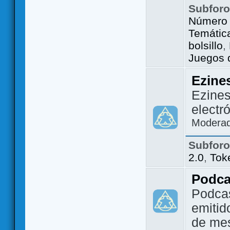
Subfor
Número 
Temátic
bolsillo
,
Juegos d
Ezine
Ezines
electr
Modera
Subfor
2.0
,
Tok
Podca
Podca
emitid
de me