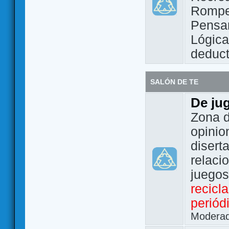
Rompe
Pensam
Lógic
deduct
SALÓN DE TE
De ju
Zona d
opinio
disert
relaci
juego
recicl
periód
Modera