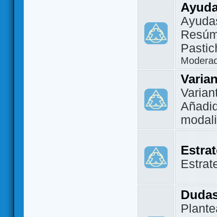
Ayuda
Ayuda
Resúm
Pastic
Modera
Varia
Varian
Añadi
modal
Estra
Estrat
Dudas
Plante