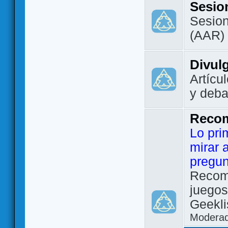
Sesio
Sesion
(AAR)
Divul
Artícu
y deba
Reco
Lo pri
mirar 
pregun
Recom
juegos
Geekli
Modera