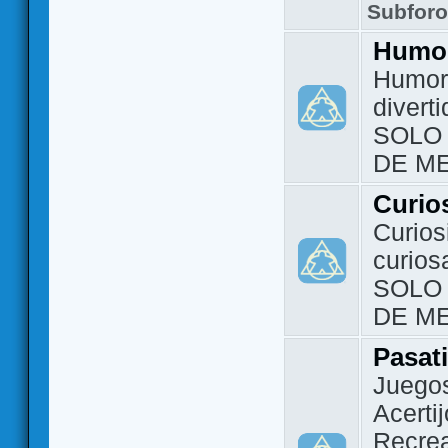
Subfor
Humo
Humor 
divert
SOLO
DE M
Curio
Curios
curios
SOLO
DE M
Pasat
Juegos
Acerti
Recrea