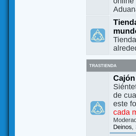
online 
Aduan
Tienda
mund
Tienda
alrede
TRASTIENDA
Cajón
Siénte
de cua
este f
cada 
Modera
Deinos
,