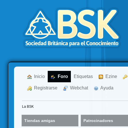
  Inicio
  Foro
Etiquetas
  Ezine
  Registrarse
  Webchat
  Ayuda
La BSK
Tiendas amigas
Patrocinadores