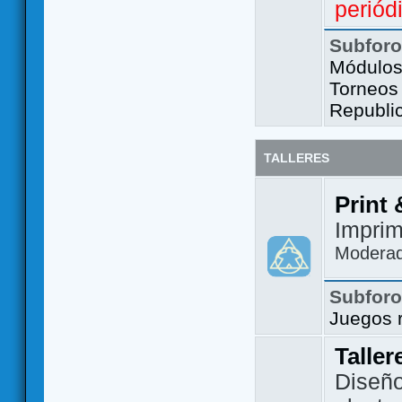
periód
Subfor
Módulos 
Torneos
Republi
TALLERES
Print 
Imprim
Modera
Subfor
Juegos 
Taller
Diseño