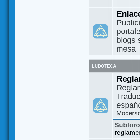
Enlac
Public
portal
blogs 
mesa.
LUDOTECA
Regla
Regla
Traduc
españo
Modera
Subfor
reglame