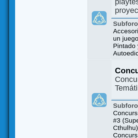
playte
proyec
Subfor
Accesor
un jueg
Pintado
Autoedi
Conc
Concu
Temát
Subfor
Concurs
#3 (Sup
Cthulhu)
Concurs