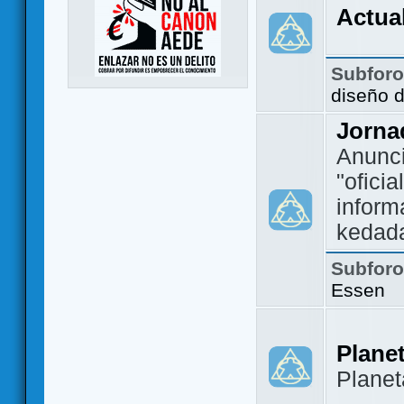
Actua
Subfor
diseño 
Jorna
Anunc
"ofici
inform
kedad
Subfor
Essen
Plane
Plane