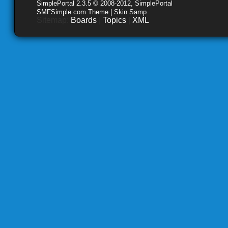
SimplePortal 2.3.5 © 2008-2012, SimplePortal
SMFSimple.com Theme | Skin Samp
Sitemap:
Boards
|
Topics
|
XML