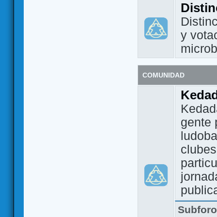
Disti
Distin
y vota
micro
COMUNIDAD
Keda
Kedada
gente 
ludoba
clubes
partic
jornad
public
Subfor