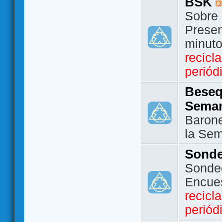
BSK
Sobre 
Presen
minut
recicl
periód
Beseq
Sema
Barone
la Se
Sond
Sondeo
Encue
recicl
periód