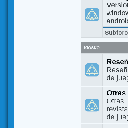
Versio
window
androi
Subfor
KIOSKO
Reseñ
Reseña
de jue
Otras
Otras 
revist
de jue