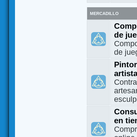
MERCADILLO
Compo
de ju
Compo
de jue
Pintor
artist
Contra
artesa
esculp
Consu
en ti
Compra