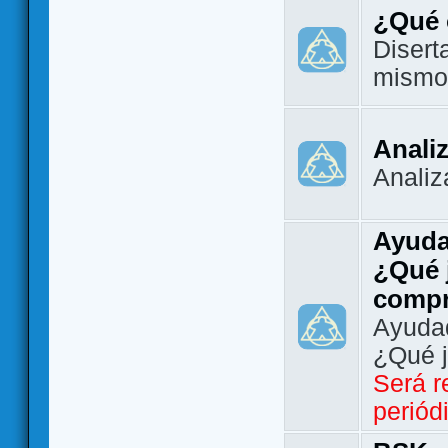
¿Qué 
Disert
mismo
Analiz
Analiz
Ayuda
¿Qué 
comp
Ayudad
¿Qué 
Será r
periód