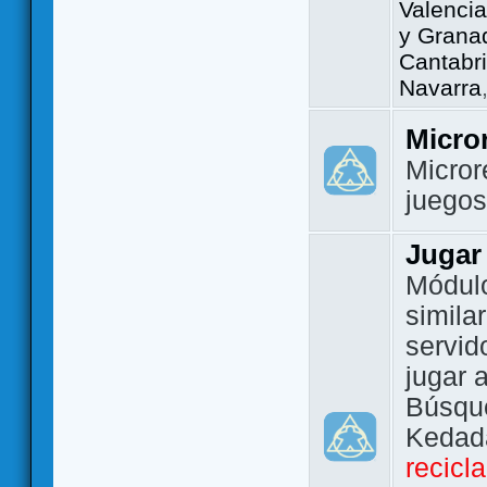
Valencia
y Grana
Cantabri
Navarra
Micro
Micror
juego
Jugar
Módulo
simila
servid
jugar 
Búsque
Kedada
recicl