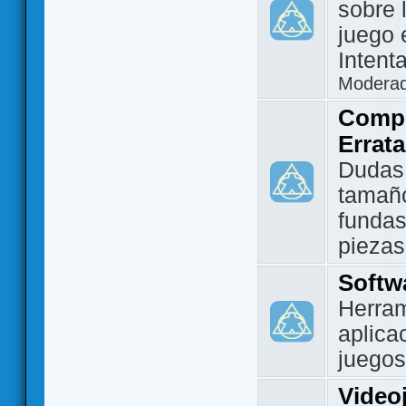
sobre 
juego 
Intent
Modera
Compo
Errat
Dudas
tamañ
fundas
piezas
Softw
Herram
aplica
juegos
Video